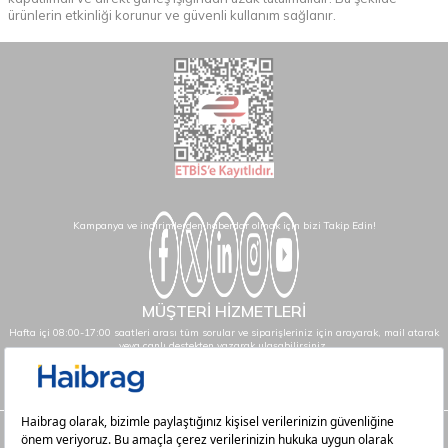
ürünlerin etkinliği korunur ve güvenli kullanım sağlanır.
Kampanya ve indirimlerden haberdar olmak için bizi Takip Edin!
MÜŞTERİ HİZMETLERİ
Hafta içi 08:00-17:00 saatleri arası tüm sorular ve siparişleriniz için arayarak, mail atarak
veya canlı destekten yazarak ulaşabilirsiniz.
info@haibrag.com - 0850 532 43 23
Haibrag.com