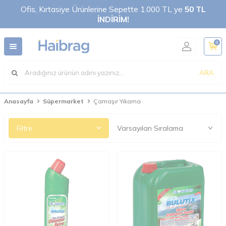
Ofis, Kırtasiye Ürünlerine Sepette 1.000 TL ye
50 TL
İNDİRİM!
0
ARA
Anasayfa
Süpermarket
Çamaşır Yıkama
Filtre