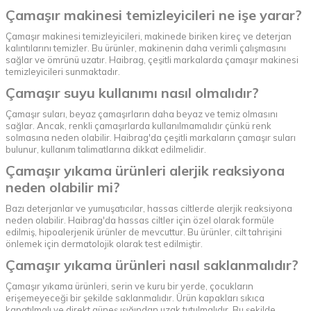
Çamaşır makinesi temizleyicileri ne işe yarar?
Çamaşır makinesi temizleyicileri, makinede biriken kireç ve deterjan
kalıntılarını temizler. Bu ürünler, makinenin daha verimli çalışmasını
sağlar ve ömrünü uzatır. Haibrag, çeşitli markalarda çamaşır makinesi
temizleyicileri sunmaktadır.
Çamaşır suyu kullanımı nasıl olmalıdır?
Çamaşır suları, beyaz çamaşırların daha beyaz ve temiz olmasını
sağlar. Ancak, renkli çamaşırlarda kullanılmamalıdır çünkü renk
solmasına neden olabilir. Haibrag'da çeşitli markaların çamaşır suları
bulunur, kullanım talimatlarına dikkat edilmelidir.
Çamaşır yıkama ürünleri alerjik reaksiyona
neden olabilir mi?
Bazı deterjanlar ve yumuşatıcılar, hassas ciltlerde alerjik reaksiyona
neden olabilir. Haibrag'da hassas ciltler için özel olarak formüle
edilmiş, hipoalerjenik ürünler de mevcuttur. Bu ürünler, cilt tahrişini
önlemek için dermatolojik olarak test edilmiştir.
Çamaşır yıkama ürünleri nasıl saklanmalıdır?
Çamaşır yıkama ürünleri, serin ve kuru bir yerde, çocukların
erişemeyeceği bir şekilde saklanmalıdır. Ürün kapakları sıkıca
kapatılmalı ve direkt güneş ışığından uzak tutulmalıdır. Bu şekilde