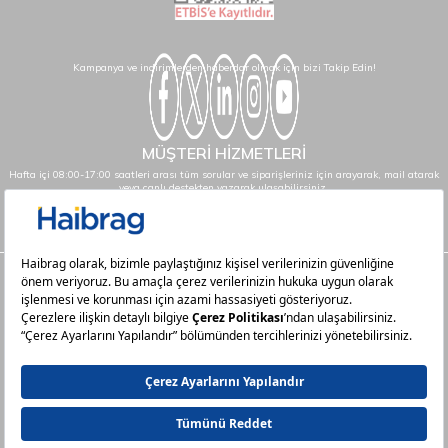
Kampanya ve indirimlerden haberdar olmak için bizi Takip Edin!
MÜŞTERİ HİZMETLERİ
Hafta içi 08:00-17:00 saatleri arası tüm sorular ve siparişleriniz için arayarak, mail atarak
veya canlı destekten yazarak ulaşabilirsiniz.
info@haibrag.com - 0850 532 43 23
Haibrag.com
Kategoriler
Popüler Sayfalar
Popüler Markalar