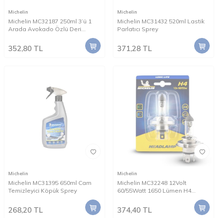
Michelin
Michelin
Michelin MC32187 250ml 3’ü 1
Michelin MC31432 520ml Lastik
Arada Avokado Özlü Deri
Parlatıcı Sprey
Temizleme ve Bakım Losyonu
352,80
TL
371,28
TL
Michelin
Michelin
Michelin MC31395 650ml Cam
Michelin MC32248 12Volt
Temizleyici Köpük Sprey
60/55Watt 1650 Lümen H4
Halojen Far
268,20
TL
374,40
TL