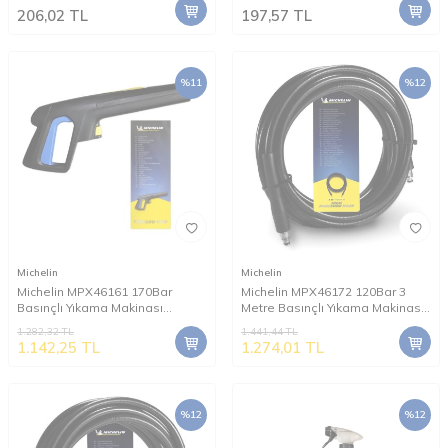
206,02
TL
197,57
TL
%
11
%
12
Michelin
Michelin
Michelin MPX46161 170Bar
Michelin MPX46172 120Bar 3
Basınçlı Yıkama Makinası
Metre Basınçlı Yıkama Makinası
Tabancası
Hortumu
1.282,32
TL
1.441,44
TL
1.142,25
TL
1.274,01
TL
%
12
%
12