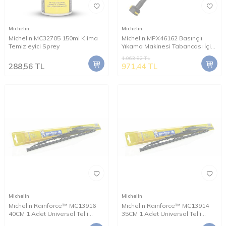
Michelin
Michelin
Michelin MC32705 150ml Klima
Michelin MPX46162 Basınçlı
Temizleyici Sprey
Yıkama Makinesi Tabancası İçin
Mızrak Uzatma Aparatı
1.063,92
TL
288,56
TL
971,44
TL
Michelin
Michelin
Michelin Rainforce™ MC13916
Michelin Rainforce™ MC13914
40CM 1 Adet Universal Telli
35CM 1 Adet Universal Telli
Silecek
Silecek