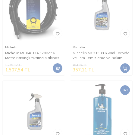
Michelin
Michelin
Michelin MPX46174 120Bar 6
Michelin MC31388 650ml Torpido
Metre Basınçlı Yıkama Makinası
ve Trim Temizleme ve Bakım
Hortumu
Spreyi
1.719,12
TL
404,04
TL
1.507,54
TL
357,11
TL
%
9