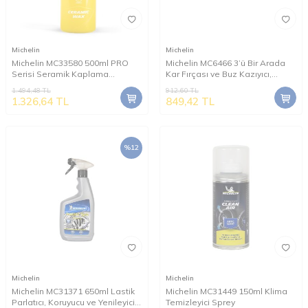
Michelin
Michelin
Michelin MC33580 500ml PRO
Michelin MC6466 3’ü Bir Arada
Serisi Seramik Kaplama
Kar Fırçası ve Buz Kazıyıcı,
Hidrofobik Sprey Cila
Silecek Temizleyici
1.494,48
TL
912,60
TL
1.326,64
TL
849,42
TL
%
12
Michelin
Michelin
Michelin MC31371 650ml Lastik
Michelin MC31449 150ml Klima
Parlatıcı, Koruyucu ve Yenileyici
Temizleyici Sprey