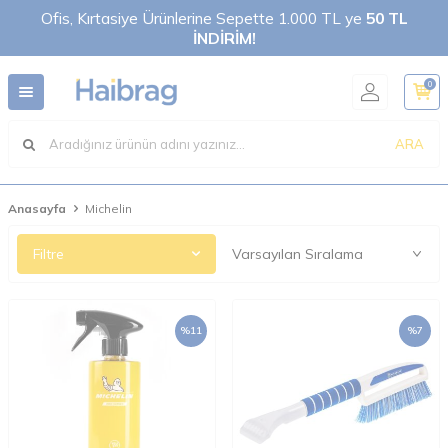
Ofis, Kırtasiye Ürünlerine Sepette 1.000 TL ye
50 TL
İNDİRİM!
0
ARA
Anasayfa
Michelin
Filtre
%
11
%
7