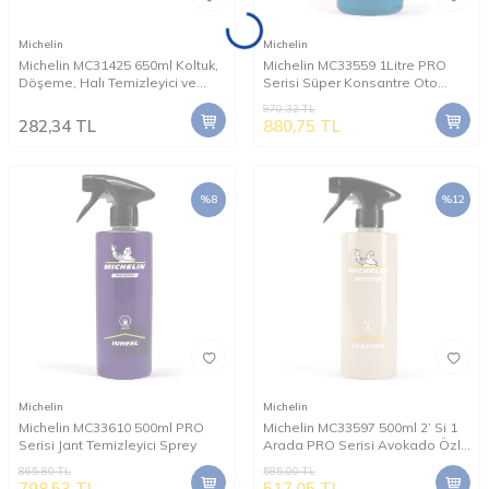
Michelin
Michelin
Michelin MC31425 650ml Koltuk,
Michelin MC33559 1Litre PRO
Döşeme, Halı Temizleyici ve
Serisi Süper Konsantre Oto
Leke Sökücü Sprey
Şampuanı/83 Yıkama
970,32
TL
282,34
TL
880,75
TL
%
8
%
12
Michelin
Michelin
Michelin MC33610 500ml PRO
Michelin MC33597 500ml 2’ Si 1
Serisi Jant Temizleyici Sprey
Arada PRO Serisi Avokado Özlü
Deri Temizleme/Bakım ve
865,80
TL
585,00
TL
Besleyici Sprey
798,53
TL
517,05
TL