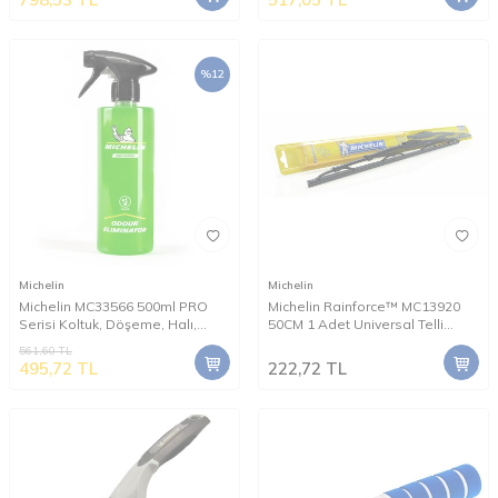
%
12
Michelin
Michelin
Michelin MC33566 500ml PRO
Michelin Rainforce™ MC13920
Serisi Koltuk, Döşeme, Halı,
50CM 1 Adet Universal Telli
Klima Havalandırma Koku
Silecek
561,60
TL
Giderici Sprey
495,72
TL
222,72
TL