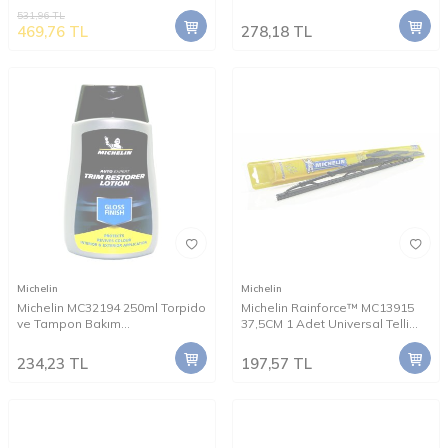
Sprey
531,96
TL
469,76
TL
278,18
TL
Michelin
Michelin
Michelin MC32194 250ml Torpido
Michelin Rainforce™ MC13915
ve Tampon Bakım
37,5CM 1 Adet Universal Telli
Losyonu/Parlak Görünüm
Silecek
234,23
TL
197,57
TL