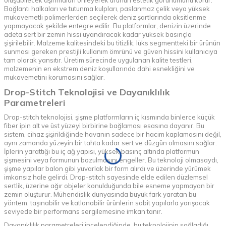
oluşabilecek aşınmaları önleyerek ürünün estetik görünümünü korur.
Bağlantı halkaları ve tutunma kulpları, paslanmaz çelik veya yüksek
mukavemetli polimerlerden seçilerek deniz şartlarında oksitlenme
yapmayacak şekilde entegre edilir. Bu platformlar, denizin üzerinde
adeta sert bir zemin hissi uyandıracak kadar yüksek basınçla
şişirilebilir. Malzeme kalitesindeki bu titizlik, lüks segmentteki bir ürünün
sunması gereken prestijli kullanım ömrünü ve güven hissini kullanıcıya
tam olarak yansıtır. Üretim sürecinde uygulanan kalite testleri,
malzemenin en ekstrem deniz koşullarında dahi esnekliğini ve
mukavemetini korumasını sağlar.
Drop-Stitch Teknolojisi ve Dayanıklılık
Parametreleri
Drop-stitch teknolojisi, şişme platformların iç kısmında binlerce küçük
fiber ipin alt ve üst yüzeyi birbirine bağlaması esasına dayanır. Bu
sistem, cihaz şişirildiğinde havanın sadece bir hacim kaplamasını değil,
aynı zamanda yüzeyin bir tahta kadar sert ve düzgün olmasını sağlar.
İplerin yarattığı bu iç ağ yapısı, yüksek basınç altında platformun
şişmesini veya formunun bozulmasını engeller. Bu teknoloji olmasaydı,
şişme yapılar balon gibi yuvarlak bir form alırdı ve üzerinde yürümek
imkansız hale gelirdi. Drop-stitch sayesinde elde edilen düzlemsel
sertlik, üzerine ağır objeler konulduğunda bile esneme yapmayan bir
zemin oluşturur. Mühendislik dünyasında büyük fark yaratan bu
yöntem, taşınabilir ve katlanabilir ürünlerin sabit yapılarla yarışacak
seviyede bir performans sergilemesine imkan tanır.
Dayanıklılık parametreleri incelendiğinde, bu teknolojinin sağladığı