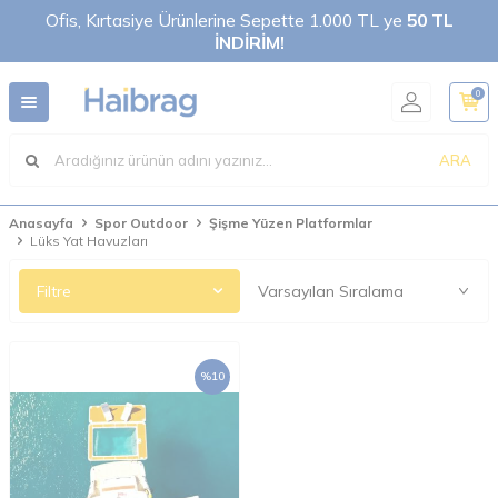
Ofis, Kırtasiye Ürünlerine Sepette 1.000 TL ye
50 TL
İNDİRİM!
0
ARA
Anasayfa
Spor Outdoor
Şişme Yüzen Platformlar
Lüks Yat Havuzları
Filtre
%
10