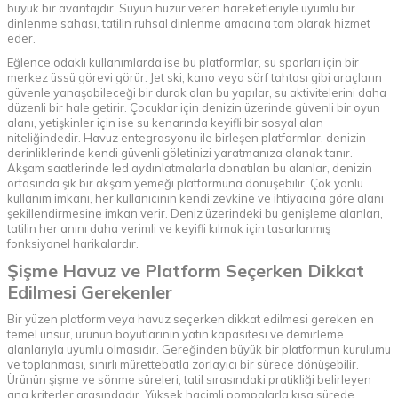
büyük bir avantajdır. Suyun huzur veren hareketleriyle uyumlu bir
dinlenme sahası, tatilin ruhsal dinlenme amacına tam olarak hizmet
eder.
Eğlence odaklı kullanımlarda ise bu platformlar, su sporları için bir
merkez üssü görevi görür. Jet ski, kano veya sörf tahtası gibi araçların
güvenle yanaşabileceği bir durak olan bu yapılar, su aktivitelerini daha
düzenli bir hale getirir. Çocuklar için denizin üzerinde güvenli bir oyun
alanı, yetişkinler için ise su kenarında keyifli bir sosyal alan
niteliğindedir. Havuz entegrasyonu ile birleşen platformlar, denizin
derinliklerinde kendi güvenli göletinizi yaratmanıza olanak tanır.
Akşam saatlerinde led aydınlatmalarla donatılan bu alanlar, denizin
ortasında şık bir akşam yemeği platformuna dönüşebilir. Çok yönlü
kullanım imkanı, her kullanıcının kendi zevkine ve ihtiyacına göre alanı
şekillendirmesine imkan verir. Deniz üzerindeki bu genişleme alanları,
tatilin her anını daha verimli ve keyifli kılmak için tasarlanmış
fonksiyonel harikalardır.
Şişme Havuz ve Platform Seçerken Dikkat
Edilmesi Gerekenler
Bir yüzen platform veya havuz seçerken dikkat edilmesi gereken en
temel unsur, ürünün boyutlarının yatın kapasitesi ve demirleme
alanlarıyla uyumlu olmasıdır. Gereğinden büyük bir platformun kurulumu
ve toplanması, sınırlı mürettebatla zorlayıcı bir sürece dönüşebilir.
Ürünün şişme ve sönme süreleri, tatil sırasındaki pratikliği belirleyen
ana kriterler arasındadır. Yüksek hacimli pompalarla kısa sürede