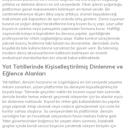
yırtılma ve delinme direnci en üst seviyededir. Fiber iplerin yoğunluğu,
platformun genel mukavemetini belirleyen en temel veridir. Bir
santimetrekareye düşen dikiş sayısı arttıkça, ürünün taşıyabileceği
maksimum yük kapasitesi de aynı oranda artış gösterir. Deniz suyunun
tuzuna ve yoğun dalga hareketlerine karşı koyan bu iç yapı, uzun yıllar
boyunca sarkma veya yumuşama yapmadan formunu korur. Hafifliği
sayesinde kolayca taşınabilen bu devasa yapılar, şişirildiğinde
profesyonel bir rıhtım sağlamlığına ulaşır. Kalite kontrol süreçlerinde
yüksek basınç testlerine tabi tutulan bu donanımlar, denizdeki zorlu
koşullarda bile kullanıcılarına sarsılmaz bir güven verir. Bu teknoloji,
modern deniz aksesuarlarının kalitesini belirleyen en önemli
endüstriyel standartlardan biri olarak kabul edilmektedir.
Yat Tatillerinde Kişiselleştirilmiş Dinlenme ve
Eğlence Alanları
Yat tatilleri, denizin huzurunu ve özgürlüğünü en üst seviyede yaşama
imkanı sunarken, yüzen platformlar bu deneyimi kişiselleştirilmiş bir
boyuta taşır. Teknede geçirilen vaktin bir kısmını suyun tam üzerinde,
denizle birebir temas ederek geçirmek isteyenler için bu alanlar eşsiz
bir dinlenme noktasıdır. Kişisel bir rıhtım gibi kullanılabilen bu yapılar,
yoga yapmak, kitap okumak veya sadece güneşlenmek için izole bir
konfor sahası oluşturur. Su seviyesindeki bu platformlar, denizin
serinliğini her an hissetmek isteyenlerin favori mekanı haline gelir.
Yatın güvertesinden bağımsız bir yaşam alanı sunması, kalabalık
gruplar içinde kendi sessiz köşesini yaratmak isteyen bireyler için