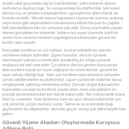
arada vakit geçirebileceği bu özel bölümler, yatın kullanım alanını
metrelerce dışarıya taşır. Su seviyesindeki bu platformlar, tekneden
denize iniş ve çıkışları kolaylaştırırken, güneşlenme alanı olarak da
hizmet verebilir. Yüksek taşıma kapasitesi sayesinde üzerine şezlong
veya masa gibi ekipmanların konulmasına imkan tanıyan bu yapılar,
tatil standartlarını lüks bir seviyeye yükseltir. Deniz üzerindeki yaşam
alanını genişleten bu sistemler, kullanıcıya suyun üzerinde sabit bir
zemin hissi vererek hareket özgürlüğünü kısıtlamadan güvenli bir
konfor alanı yaratır.
Denizdeki konforun en üst noktası, kontrol edilebilir bir alanda
serinleme imkanı bulmaktır. Şişme havuzlar, denizin içindeki
istenmeyen yabancı cisimlerden arındırılmış bir bölge sunarak
endişesiz bir tatil vaat eder. Çocukların denize girmesi konusunda
ebeveynlere büyük bir huzur sağlayan bu sınırlı alanlar, güvenli bir
oyun sahası niteliği taşır. Yatın yan tarafına veya arkasına saniyeler
içinde sabitlenebilen bu platformlar, suyun yüzeyinde stabil bir duruş
sergileyerek sallantıyı minimuma indirir. Denizin doğal dokusundan
kopmadan sunulan bu konforlu yaşam alanı, mavi yolculukların en
prestijli donanımlarından biri olarak kabul edilir. İleri mühendislik ürünü
olan bu sistemler, hem dinlenme hem de spor amaçlı kullanımlar için
çok yönlü bir çözüm merkezi sunar. Tekne ile su arasındaki bağı
güçlendiren bu ekipmanlar, denizde geçen süreyi çok daha keyifli hale
getirir.
Güvenli Yüzme Alanları Oluşturmada Koruyucu
Ağların Rolü