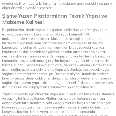
ayarlanabilir olması, farklı kullanıcı ihtiyaçlarına göre esneklik sunan bir
diğer önemli güvenlik bileşenidir.
Şişme Yüzen Platformların Teknik Yapısı ve
Malzeme Kalitesi
Bu platformlar, deniz suyunun aşındırıcı etkilerine ve güneşin yoğun
ultraviyole ışınlarına karşı dirençli olan çok katmanlı PVC
malzemelerden üretilmektedir. Malzeme teknolojisindeki ilerlemeler,
bu devasa yapıların hem hafif olmasını hem de yüksek bir taşıma
kapasitesine sahip olmasını mümkün kılar. Dış yüzeydeki kaymaz
kaplamalar, ıslak zeminlerde güvenli adımlar atılmasını sağlayarak
düşme risklerini minimize eder. Isıl yapıştırma yöntemleri ile birleştirilen
katmanlar, hava sızdırmazlığını yıllar boyu koruyacak bir sızdırmazlık
kalitesi sunar. Her bir birleşme noktası, denizdeki dinamik hareketlere
uyum sağlayacak esneklikte ama yapısal bütünlüğü koruyacak kadar
sağlam bir formda tasarlanmıştır. Bu teknik altyapı, ürünlerin sadece
birer aksesuar değil, ciddi birer deniz aracı olarak değerlendirilmesini
sağlar. Kalın duvar yapısı, dışarıdan gelebilecek fiziksel darbelere karşı
üstün bir koruma sağlayarak sızdırmazlığı garanti altına alır.
Yapısal dayanıklılığı artıran bir diğer unsur ise kullanılan vana sistemleri
ve basınç tahliye valfleridir. Platformun içindeki havanın basıncını
dengeleyen bu sistemler, sıcaklık değişimlerine bağlı olarak genleşen
havanın yapıya zarar vermesini engeller. Kenar kısımlarda bulunan
koruyucu bantlar, iskele veya teknelere sürtünme sırasında