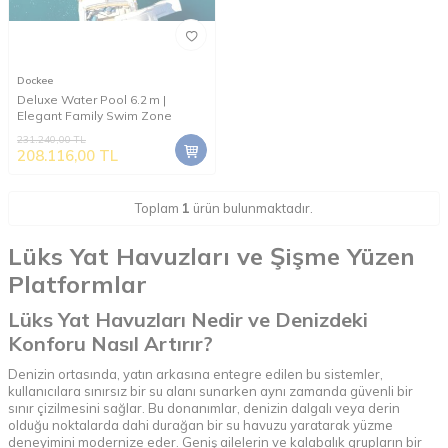
Dockee
Deluxe Water Pool 6.2 m |
Elegant Family Swim Zone
231.240,00
TL
208.116,00
TL
Toplam
1
ürün bulunmaktadır.
Lüks Yat Havuzları ve Şişme Yüzen
Platformlar
Lüks Yat Havuzları Nedir ve Denizdeki
Konforu Nasıl Artırır?
Denizin ortasında, yatın arkasına entegre edilen bu sistemler,
kullanıcılara sınırsız bir su alanı sunarken aynı zamanda güvenli bir
sınır çizilmesini sağlar. Bu donanımlar, denizin dalgalı veya derin
olduğu noktalarda dahi durağan bir su havuzu yaratarak yüzme
deneyimini modernize eder. Geniş ailelerin ve kalabalık grupların bir