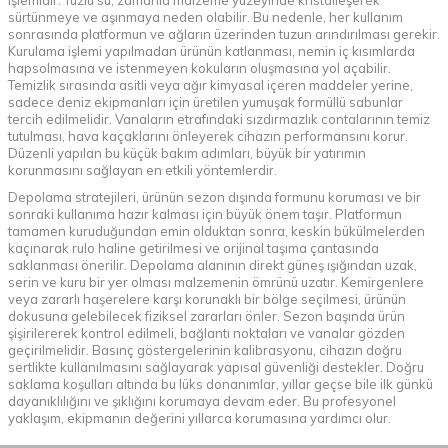
işlemidir. Tuzlu su, zamanla malzeme yüzeyinde kristalleşerek
sürtünmeye ve aşınmaya neden olabilir. Bu nedenle, her kullanım
sonrasında platformun ve ağların üzerinden tuzun arındırılması gerekir.
Kurulama işlemi yapılmadan ürünün katlanması, nemin iç kısımlarda
hapsolmasına ve istenmeyen kokuların oluşmasına yol açabilir.
Temizlik sırasında asitli veya ağır kimyasal içeren maddeler yerine,
sadece deniz ekipmanları için üretilen yumuşak formüllü sabunlar
tercih edilmelidir. Vanaların etrafındaki sızdırmazlık contalarının temiz
tutulması, hava kaçaklarını önleyerek cihazın performansını korur.
Düzenli yapılan bu küçük bakım adımları, büyük bir yatırımın
korunmasını sağlayan en etkili yöntemlerdir.
Depolama stratejileri, ürünün sezon dışında formunu koruması ve bir
sonraki kullanıma hazır kalması için büyük önem taşır. Platformun
tamamen kuruduğundan emin olduktan sonra, keskin bükülmelerden
kaçınarak rulo haline getirilmesi ve orijinal taşıma çantasında
saklanması önerilir. Depolama alanının direkt güneş ışığından uzak,
serin ve kuru bir yer olması malzemenin ömrünü uzatır. Kemirgenlere
veya zararlı haşerelere karşı korunaklı bir bölge seçilmesi, ürünün
dokusuna gelebilecek fiziksel zararları önler. Sezon başında ürün
şişirilererek kontrol edilmeli, bağlantı noktaları ve vanalar gözden
geçirilmelidir. Basınç göstergelerinin kalibrasyonu, cihazın doğru
sertlikte kullanılmasını sağlayarak yapısal güvenliği destekler. Doğru
saklama koşulları altında bu lüks donanımlar, yıllar geçse bile ilk günkü
dayanıklılığını ve şıklığını korumaya devam eder. Bu profesyonel
yaklaşım, ekipmanın değerini yıllarca korumasına yardımcı olur.