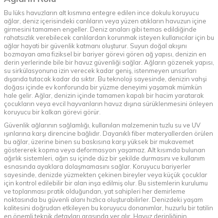
Bu lüks havuzların alt kısmına entegre edilen ince dokulu koruyucu
ağlar, deniz içerisindeki canlıların veya yüzen atıkların havuzun içine
girmesini tamamen engeller. Deniz anaları gibi temas edildiğinde
rahatsızlık verebilecek canlılardan korunmak isteyen kullanıcılar için bu
ağlar hayati bir güvenlik katmanı oluşturur. Suyun doğal akışını
bozmayan ama fiziksel bir bariyer görevi gören ağ yapısı, denizin en
derin yerlerinde bile bir havuz güvenliği sağlar. Ağların gözenek yapısı,
su sirkülasyonuna izin verecek kadar geniş, istenmeyen unsurları
dışarıda tutacak kadar da sıktır. Bu teknoloji sayesinde, denizin vahşi
doğası içinde ev konforunda bir yüzme deneyimi yaşamak mümkün
hale gelir. Ağlar, denizin içinde tamamen kapalı bir hacim yaratarak
çocukların veya evcil hayvanların havuz dışına sürüklenmesini önleyen
koruyucu bir kalkan görevi görür.
Güvenlik ağlarının sağlamlığı, kullanılan malzemenin tuzlu su ve UV
ışınlarına karşı direncine bağlıdır. Dayanıklı fiber materyallerden örülen
bu ağlar, üzerine binen su baskısına karşı yüksek bir mukavemet
göstererek kopma veya deformasyon yaşamaz. Alt kısımda bulunan
ağırlık sistemleri, ağın su içinde düz bir şekilde durmasını ve kullanım
esnasında ayaklara dolaşmamasını sağlar. Koruyucu bariyerler
sayesinde, denizde yüzmekten çekinen bireyler veya küçük çocuklar
için kontrol edilebilir bir alan inşa edilmiş olur. Bu sistemlerin kurulumu
ve toplanması pratik olduğundan, yat sahipleri her demirleme
noktasında bu güvenli alanı hızlıca oluşturabilirler. Denizdeki yaşam
kalitesini doğrudan etkileyen bu koruyucu donanımlar, huzurlu bir tatilin
en önemli teknik detayları arasında yer alır. Havuz derinliğinin