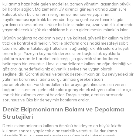
kullanıma hazır hale gelen modeller, zaman yönetimi açısından büyük
bir konfor sağlar. Malzemenin UV direnci, güneşin altında uzun süre
kalacak olan bu ürünlerin renginin solmaması ve yapısının
zayıflamaması için kritik bir veridir. Taşıma çantası ve tamir kiti gibi
yardımcı aksesuarların ürünle birlikte sunulması, uzun vadeli kullanımda
yaşanabilecek küçük aksaklıkların hızlıca giderilmesini mümkün kılar.
Ürünün bağlantı noktalarının sayısı ve kalitesi, güvenli bir kullanım için
titizlikle kontrol edilmelidir. Yat ile platform arasındaki mesafeyi sabit
tutan halatların takılacağı halkaların sağlamlığı, akıntılı sularda hayati
önem taşır. Yüzeyin kaymazlık derecesi, en başta ıslak ayaklarla
platform üzerinde hareket edileceği için güvenlik standartlarını
belirleyen bir unsurdur. Havuzlu modellerde kullanılan ağın derinliği ve
göz aralığı, hedeflediğiniz güvenlik seviyesine uygun olarak
seçilmelidir. Garanti süresi ve teknik destek imkanları, bu seviyedeki bir
yatırımın korunması adına sorgulanması gereken ticari
parametrelerdir. Farklı modüllerin bir araya getirilmesine izin veren
bağlantı sistemleri, gelecekte alanı genişletmek isteyen kullanıcılar için
esnek bir kullanım zemini hazırlar. Doğru seçim, denizin ortasında
sorunsuz ve lüks bir deneyimin kapılarını aralar.
Deniz Ekipmanlarının Bakımı ve Depolama
Stratejileri
Deniz ekipmanlarının kullanım ömrünü belirleyen en büyük faktör,
kullanım sonrası yapılacak olan temizlik ve tatlı su ile durulama