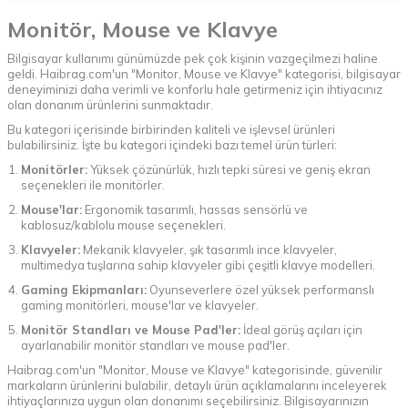
Monitör, Mouse ve Klavye
Bilgisayar kullanımı günümüzde pek çok kişinin vazgeçilmezi haline
geldi. Haibrag.com'un "Monitor, Mouse ve Klavye" kategorisi, bilgisayar
deneyiminizi daha verimli ve konforlu hale getirmeniz için ihtiyacınız
olan donanım ürünlerini sunmaktadır.
Bu kategori içerisinde birbirinden kaliteli ve işlevsel ürünleri
bulabilirsiniz. İşte bu kategori içindeki bazı temel ürün türleri:
Monitörler:
Yüksek çözünürlük, hızlı tepki süresi ve geniş ekran
seçenekleri ile monitörler.
Mouse'lar:
Ergonomik tasarımlı, hassas sensörlü ve
kablosuz/kablolu mouse seçenekleri.
Klavyeler:
Mekanik klavyeler, şık tasarımlı ince klavyeler,
multimedya tuşlarına sahip klavyeler gibi çeşitli klavye modelleri.
Gaming Ekipmanları:
Oyunseverlere özel yüksek performanslı
gaming monitörleri, mouse'lar ve klavyeler.
Monitör Standları ve Mouse Pad'ler:
İdeal görüş açıları için
ayarlanabilir monitör standları ve mouse pad'ler.
Haibrag.com'un "Monitor, Mouse ve Klavye" kategorisinde, güvenilir
markaların ürünlerini bulabilir, detaylı ürün açıklamalarını inceleyerek
ihtiyaçlarınıza uygun olan donanımı seçebilirsiniz. Bilgisayarınızın