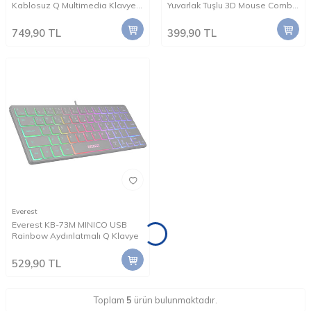
Kablosuz Q Multimedia Klavye +
Yuvarlak Tuşlu 3D Mouse Combo
Mouse Set
LC Layout Klavye + Mouse Set
749,90
TL
399,90
TL
Everest
Everest KB-73M MINICO USB
Rainbow Aydınlatmalı Q Klavye
529,90
TL
Toplam
5
ürün bulunmaktadır.