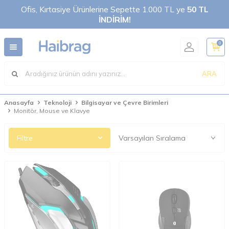
Ofis, Kırtasiye Ürünlerine Sepette 1.000 TL ye
50 TL
İNDİRİM!
0
ARA
Anasayfa
Teknoloji
Bilgisayar ve Çevre Birimleri
Monitör, Mouse ve Klavye
Filtre