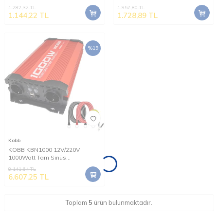
Dönüştürücü İnvertör
Dönüştürücü İnvertör
1.282,32
TL
1.957,80
TL
1.144,22
TL
1.728,89
TL
%
19
Kobb
KOBB KBN1000 12V/220V
1000Watt Tam Sinüs
Dönüştürücü İnvertör
8.141,64
TL
6.607,25
TL
Toplam
5
ürün bulunmaktadır.