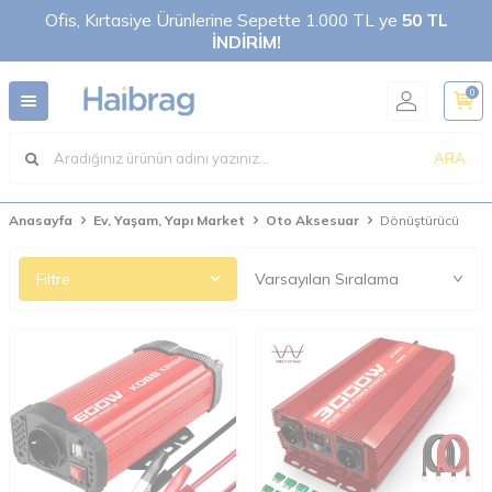
Ofis, Kırtasiye Ürünlerine Sepette 1.000 TL ye
50 TL
İNDİRİM!
0
ARA
Anasayfa
Ev, Yaşam, Yapı Market
Oto Aksesuar
Dönüştürücü
Filtre