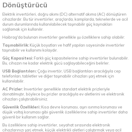
Dönüştürücü
Elektrik invertörleri, doğru akımı (DC) alternatif akıma (AC) dönüştüren
cihazlardır. Bu tür invertörler, araçlarda, kamplarda, teknelerde ve acil
durum durumlarında kullanılabilecek taşınabilir güç kaynakları
sağlamak için kullanılır.
Haibrag'da bulunan invertörler genellikle şu özelliklere sahip olabilir:
Taşınabilirlik:
Küçük boyutları ve hafif yapıları sayesinde invertörler
taşınabilir ve kullanımı kolaydır.
Güç Kapasitesi:
Farklı güç kapasitelerine sahip invertörler bulunabilir.
Bu, cihazın ne kadar elektrik gücü sağlayabileceğini belirler.
USB Bağlantıları:
Çoğu invertör, USB bağlantıları aracılığıyla cep
telefonları, tabletler ve diğer taşınabilir cihazları şarj etmek için
kullanılabilir.
AC Prizler:
İnvertörler genellikle standart elektrik prizleriyle
donatılmıştır, böylece bu prizler aracılığıyla ev aletlerini ve elektronik
cihazları çalıştırabilirsiniz.
Güvenlik Özellikleri:
Kısa devre koruması, aşırı ısınma koruması ve
düşük voltaj koruması gibi güvenlik özelliklerine sahip invertörler daha
güvenli bir kullanım sağlar.
Bu özelliklere sahip invertörler, seyahat sırasında elektronik
cihazlarınızı şarj etmek, küçük elektrikli aletleri çalıştırmak veya acil