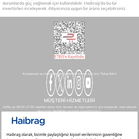
durumlarda güç sağlamak için kullanılabilir. Haibrag'da bu tür
invertörleri inceleyerek, ihtiyacınıza uygun bir ürünü seçebilirsiniz.
Kampanya ve indirimlerden haberdar olmak için bizi Takip Edin!
MÜŞTERİ HİZMETLERİ
Hafta içi 08:00-17:00 saatleri arası tüm sorular ve siparişleriniz için arayarak, mail atarak
veya canlı destekten yazarak ulaşabilirsiniz.
info@haibrag.com - 0850 532 43 23