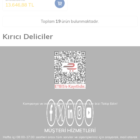
Kırıcı/Delici
13.646,88
TL
Toplam
19
ürün bulunmaktadır.
Kırıcı Deliciler
Kampanya ve indirimlerden haberdar olmak için bizi Takip Edin!
MÜŞTERİ HİZMETLERİ
Hafta içi 08:00-17:00 saatleri arası tüm sorular ve siparişleriniz için arayarak, mail atarak