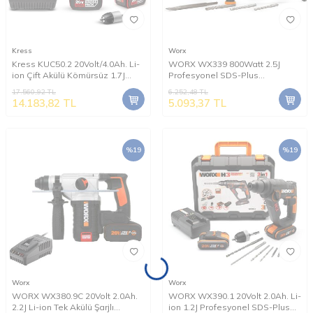
Kress
Worx
Kress KUC50.2 20Volt/4.0Ah. Li-
WORX WX339 800Watt 2.5J
ion Çift Akülü Kömürsüz 1.7J
Profesyonel SDS-Plus
Profesyonel SDS-Plus Pnömatik
Kırıcı/Delici + 4 Adet Uç
17.560,92
TL
6.252,48
TL
Matkap + 10mm Mandren
14.183,82
TL
5.093,37
TL
%
19
%
19
Worx
Worx
WORX WX380.9C 20Volt 2.0Ah.
WORX WX390.1 20Volt 2.0Ah. Li-
2.2J Li-ion Tek Akülü Şarjlı
ion 1.2J Profesyonel SDS-Plus