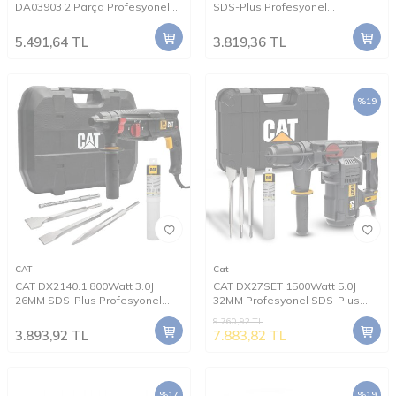
DA03903 2 Parça Profesyonel
SDS-Plus Profesyonel
Kombo Set
Kırıcı/Delici + 1 Adet Delici Uç
5.491,64
TL
3.819,36
TL
%
19
CAT
Cat
CAT DX2140.1 800Watt 3.0J
CAT DX27SET 1500Watt 5.0J
26MM SDS-Plus Profesyonel
32MM Profesyonel SDS-Plus
Kırıcı/Delici + 1 Ad Delici 3 Ad
Kırıcı/Delici + DA03903 3 Parça
9.760,92
TL
Kırıcı Uç
Kırıcı Uç Seti
3.893,92
TL
7.883,82
TL
%
17
%
19