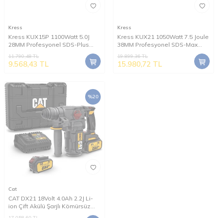
Kress
Kress
Kress KUX15P 1100Watt 5.0J
Kress KUX21 1050Watt 7.5 Joule
28MM Profesyonel SDS-Plus
38MM Profesyonel SDS-Max
Kırıcı/Delici
Kırıcı/Delici
11.790,48
TL
19.899,36
TL
9.568,43
TL
15.980,72
TL
%
20
Cat
CAT DX21 18Volt 4.0Ah 2.2J Li-
ion Çift Akülü Şarjlı Kömürsüz
Profesyonel SDS-Plus Pnömatik
17.058,60
TL