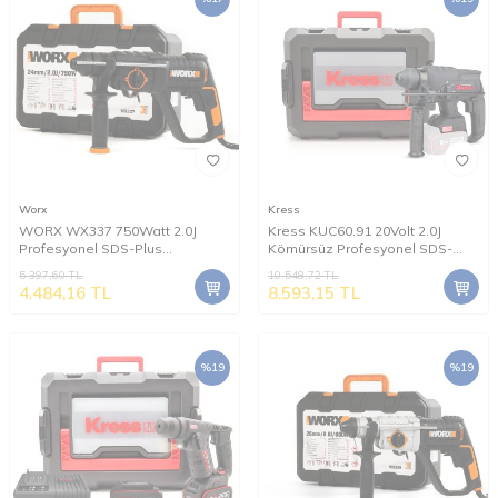
Worx
Kress
WORX WX337 750Watt 2.0J
Kress KUC60.91 20Volt 2.0J
Profesyonel SDS-Plus
Kömürsüz Profesyonel SDS-
Kırıcı/Delici
Plus Pnömatik Kırıcı/Delici (Akü
5.397,60
TL
10.548,72
TL
Dahil Değildir)
4.484,16
TL
8.593,15
TL
%
19
%
19