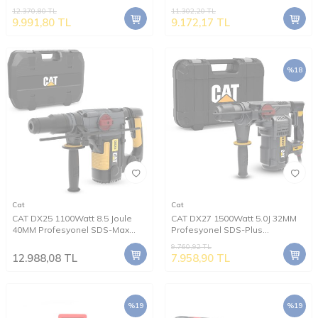
Profesyonel SDS-Plus Pnömatik
Pnömatik Çift Akülü Şarjlı
12.370,80
TL
11.302,20
TL
Kırıcı/Delici
Matkap + 8 Adet Uç + Mandren
9.991,80
TL
9.172,17
TL
%
18
Cat
Cat
CAT DX25 1100Watt 8.5 Joule
CAT DX27 1500Watt 5.0J 32MM
40MM Profesyonel SDS-Max
Profesyonel SDS-Plus
Kırıcı/Delici
Kırıcı/Delici
9.760,92
TL
12.988,08
TL
7.958,90
TL
%
19
%
19