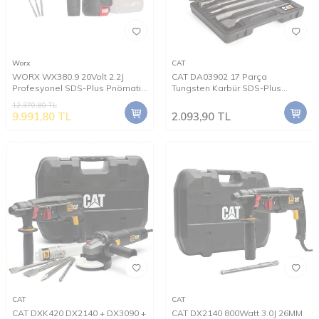
Worx
CAT
WORX WX380.9 20Volt 2.2J
CAT DA03902 17 Parça
Profesyonel SDS-Plus Pnömatik
Tungsten Karbür SDS-Plus
Kırıcı/Delici (Akü Dahil Değildir)
Beton Kırıcı/Delici Matkap Ucu
12.370,80
TL
9.991,80
TL
2.093,90
TL
CAT
CAT
CAT DXK420 DX2140 + DX3090 +
CAT DX2140 800Watt 3.0J 26MM