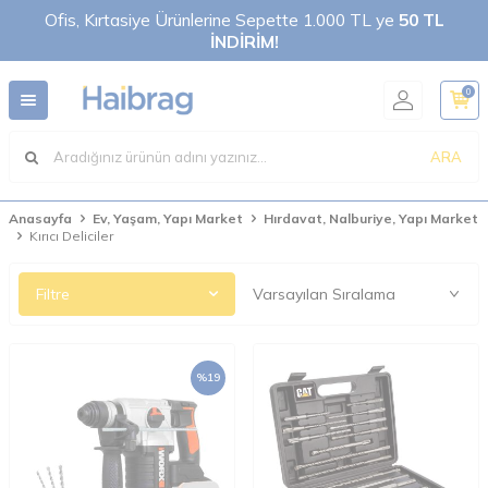
Ofis, Kırtasiye Ürünlerine Sepette 1.000 TL ye
50 TL
İNDİRİM!
0
ARA
Anasayfa
Ev, Yaşam, Yapı Market
Hırdavat, Nalburiye, Yapı Market
Kırıcı Deliciler
Filtre
%
19