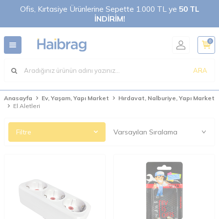
Ofis, Kırtasiye Ürünlerine Sepette 1.000 TL ye
50 TL
İNDİRİM!
0
ARA
Anasayfa
Ev, Yaşam, Yapı Market
Hırdavat, Nalburiye, Yapı Market
El Aletleri
Filtre