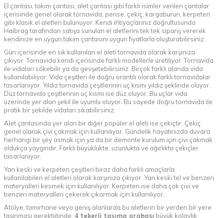
El çantası, takım çantası, alet çantası gibi farklı isimler verilen çantalar
içerisinde genel olarak tornavida, pense, çekiç, kargaburun, kerpeten
gibi klasik el aletleri bulunuyor. Kendi ihtiyaçlarınız doğrultusunda
Haibrag tarafından satışa sunulan el aletlerini tek tek sipariş vererek
kendinize en uygun takım çantasını uygun fiyatlarla oluşturabilirsiniz.
Gün içerisinde en sık kullanılan el aleti tornavida olarak karşınıza
çıkıyor. Tornavida kendi içerisinde farklı modellerle üretiliyor. Tornavida
ile vidaları sökebilir ya da gevşetebilirsiniz. Birçok farklı alanda vida
kullanılabiliyor. Vida çeşitleri ile doğru orantılı olarak farklı tornavidalar
tasarlanıyor. Yıldız tornavida çeşitlerinin uç kısmı yıldız şeklinde oluyor.
Düz tornavida çeşitlerinin uç kısmı ise düz oluyor. Bu uçlar vida
üzerinde yer alan şekil ile uyumlu oluyor. Bu sayede doğru tornavida ile
pratik bir şekilde vidaları sıkabilirsiniz.
Alet çantasında yer alan bir diğer popüler el aleti ise çekiçtir. Çekiç
genel olarak çivi çakmak için kullanılıyor. Gündelik hayatınızda duvara
herhangi bir şey asmak için ya da bir demonte kurulum için çivi çakmak
oldukça yaygındır. Farklı büyüklükte, uzunlukta ve ağırlıkta çekiçler
tasarlanıyor.
Yan keski ve kerpeten çeşitleri biraz daha farklı amaçlarla
kullanılabilen el aletleri olarak karşınıza çıkıyor. Yan keski tel ve benzeri
materyalleri kesmek için kullanılıyor. Kerpeten ise daha çok çivi ve
benzeri materyalleri çekerek çıkarmak için kullanılıyor.
Atölye, tamirhane veya geniş alanlarda bu aletlerin bir yerden bir yere
taşınması gerektiğinde,
4 tekerli taşıma arabası
büyük kolaylık