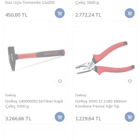
Düz Uçlu Tornavida 11x250
Çekiç 1500 g
450,00
TL
2.772,24
TL
İzeltaş
İzeltaş
İzeltaş 14000005218 Fiber Saplı
İzeltaş 3030 12 2180 180mm
Çekiç 2000 g
Kombine Pense Ağır Tip
3.266,66
TL
1.229,64
TL