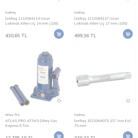
İzeltaş
İzeltaş
İzeltaş 1113064114 Uzun
İzeltaş 1113064117 Uzun
Lokmalı Allen Uç 14 mm (100)
Lokmalı Allen Uç 17 mm (100)
430,65
TL
499,36
TL
Atlas Pro
İzeltaş
ATLAS PRO ATSK5 Dikey Sac
İzeltaş 1513064075 1/2" Ara Kol
Kapma 5 Ton
75 mm
12.785,19
TL
336,33
TL