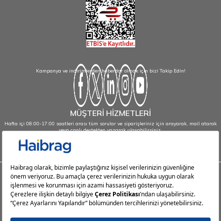
Kampanya ve indirimlerden haberdar olmak için bizi Takip Edin!
MÜŞTERİ HİZMETLERİ
Hafta içi 08:00-17:00 saatleri arası tüm sorular ve siparişleriniz için arayarak, mail atarak
veya canlı destekten yazarak ulaşabilirsiniz.
info@haibrag.com - 0850 532 43 23
Haibrag.com
Kategoriler
Popüler Sayfalar