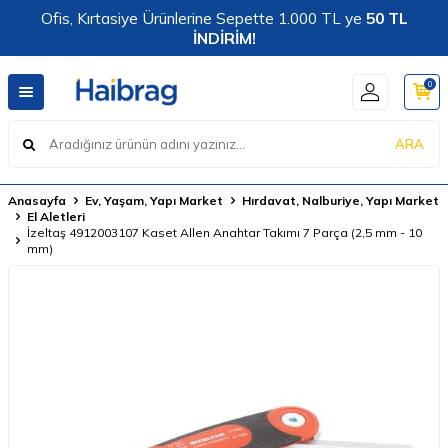
Ofis, Kırtasiye Ürünlerine Sepette 1.000 TL ye
50 TL
İNDİRİM!
0
ARA
Anasayfa
Ev, Yaşam, Yapı Market
Hırdavat, Nalburiye, Yapı Market
El Aletleri
İzeltaş 4912003107 Kaset Allen Anahtar Takımı 7 Parça (2,5 mm - 10
mm)