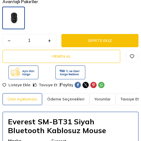
Avantajlı Paketler
SEPETE EKLE
HEMEN AL
Paylaş
Listeye Ekle
Tavsiye Et
Ürün Açıklaması
Ödeme Seçenekleri
Yorumlar
Tavsiye Et
Everest SM-BT31 Siyah
Bluetooth Kablosuz Mouse
Marka
Everest