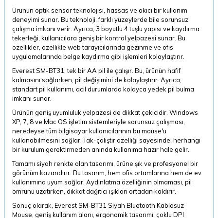
Ürünün optik sensör teknolojisi, hassas ve akıcı bir kullanım
deneyimi sunar. Bu teknoloji, farklı yüzeylerde bile sorunsuz
çalışma imkanı verir. Ayrıca, 3 boyutlu 4 tuşlu yapısı ve kaydırma
tekerleği, kullanıcılara geniş bir kontrol yelpazesi sunar. Bu
özellikler, özellikle web tarayıcılarında gezinme ve ofis
uygulamalarında belge kaydırma gibi işlemleri kolaylaştırır.
Everest SM-BT31, tek bir AA pil ile çalışır. Bu, ürünün hafif
kalmasını sağlarken, pil değişimini de kolaylaştırır. Ayrıca,
standart pil kullanımı, acil durumlarda kolayca yedek pil bulma
imkanı sunar.
Ürünün geniş uyumluluk yelpazesi de dikkat çekicidir. Windows
XP, 7, 8 ve Mac OS işletim sistemleriyle sorunsuz çalışması,
neredeyse tüm bilgisayar kullanıcılarının bu mouse'u
kullanabilmesini sağlar. Tak-çalıştır özelliği sayesinde, herhangi
bir kurulum gerektirmeden anında kullanıma hazır hale gelir.
Tamamı siyah renkte olan tasarımı, ürüne şık ve profesyonel bir
görünüm kazandırır. Bu tasarım, hem ofis ortamlarına hem de ev
kullanımına uyum sağlar. Aydınlatma özelliğinin olmaması, pil
ömrünü uzatırken, dikkat dağıtıcı ışıkları ortadan kaldırır.
Sonuç olarak, Everest SM-BT31 Siyah Bluetooth Kablosuz
Mouse, geniş kullanım alanı, ergonomik tasarımı, çoklu DPI