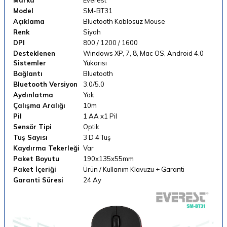
Model
SM-BT31
Açıklama
Bluetooth Kablosuz Mouse
Renk
Siyah
DPI
800 / 1200 / 1600
Desteklenen
Windows XP, 7, 8, Mac OS, Android 4.0
Sistemler
Yukarısı
Bağlantı
Bluetooth
Bluetooth Versiyon
3.0/5.0
Aydınlatma
Yok
Çalışma Aralığı
10m
Pil
1 AA x1 Pil
Sensör Tipi
Optik
Tuş Sayısı
3 D 4 Tuş
Kaydırma Tekerleği
Var
Paket Boyutu
190x135x55mm
Paket İçeriği
Ürün / Kullanım Klavuzu + Garanti
Garanti Süresi
24 Ay