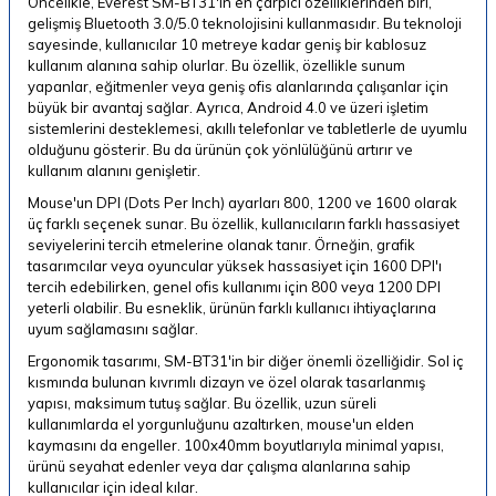
Öncelikle, Everest SM-BT31'in en çarpıcı özelliklerinden biri,
gelişmiş Bluetooth 3.0/5.0 teknolojisini kullanmasıdır. Bu teknoloji
sayesinde, kullanıcılar 10 metreye kadar geniş bir kablosuz
kullanım alanına sahip olurlar. Bu özellik, özellikle sunum
yapanlar, eğitmenler veya geniş ofis alanlarında çalışanlar için
büyük bir avantaj sağlar. Ayrıca, Android 4.0 ve üzeri işletim
sistemlerini desteklemesi, akıllı telefonlar ve tabletlerle de uyumlu
olduğunu gösterir. Bu da ürünün çok yönlülüğünü artırır ve
kullanım alanını genişletir.
Mouse'un DPI (Dots Per Inch) ayarları 800, 1200 ve 1600 olarak
üç farklı seçenek sunar. Bu özellik, kullanıcıların farklı hassasiyet
seviyelerini tercih etmelerine olanak tanır. Örneğin, grafik
tasarımcılar veya oyuncular yüksek hassasiyet için 1600 DPI'ı
tercih edebilirken, genel ofis kullanımı için 800 veya 1200 DPI
yeterli olabilir. Bu esneklik, ürünün farklı kullanıcı ihtiyaçlarına
uyum sağlamasını sağlar.
Ergonomik tasarımı, SM-BT31'in bir diğer önemli özelliğidir. Sol iç
kısmında bulunan kıvrımlı dizayn ve özel olarak tasarlanmış
yapısı, maksimum tutuş sağlar. Bu özellik, uzun süreli
kullanımlarda el yorgunluğunu azaltırken, mouse'un elden
kaymasını da engeller. 100x40mm boyutlarıyla minimal yapısı,
ürünü seyahat edenler veya dar çalışma alanlarına sahip
kullanıcılar için ideal kılar.