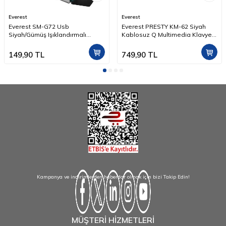
Everest
Everest
Everest SM-G72 Usb
Everest PRESTY KM-62 Siyah
Siyah/Gümüş Işıklandırmalı
Kablosuz Q Multimedia Klavye +
Oyuncu Mouse
Mouse Set
149,90
TL
749,90
TL
Kampanya ve indirimlerden haberdar olmak için bizi Takip Edin!
MÜŞTERİ HİZMETLERİ