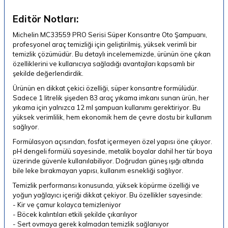
Editör Notları:
Michelin MC33559 PRO Serisi Süper Konsantre Oto Şampuanı,
profesyonel araç temizliği için geliştirilmiş, yüksek verimli bir
temizlik çözümüdür. Bu detaylı incelememizde, ürünün öne çıkan
özelliklerini ve kullanıcıya sağladığı avantajları kapsamlı bir
şekilde değerlendirdik.
Ürünün en dikkat çekici özelliği, süper konsantre formülüdür.
Sadece 1 litrelik şişeden 83 araç yıkama imkanı sunan ürün, her
yıkama için yalnızca 12 ml şampuan kullanımı gerektiriyor. Bu
yüksek verimlilik, hem ekonomik hem de çevre dostu bir kullanım
sağlıyor.
Formülasyon açısından, fosfat içermeyen özel yapısı öne çıkıyor.
pH dengeli formülü sayesinde, metalik boyalar dahil her tür boya
üzerinde güvenle kullanılabiliyor. Doğrudan güneş ışığı altında
bile leke bırakmayan yapısı, kullanım esnekliği sağlıyor.
Temizlik performansı konusunda, yüksek köpürme özelliği ve
yoğun yağlayıcı içeriği dikkat çekiyor. Bu özellikler sayesinde:
- Kir ve çamur kolayca temizleniyor
- Böcek kalıntıları etkili şekilde çıkarılıyor
- Sert ovmaya gerek kalmadan temizlik sağlanıyor