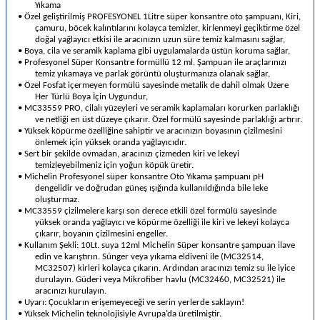
Yıkama
•
Özel geliştirilmiş PROFESYONEL 1Litre süper konsantre oto şampuanı, Kiri,
çamuru, böcek kalıntılarını kolayca temizler, kirlenmeyi geçiktirme özel
doğal yağlayıcı etkisi ile aracınızın uzun süre temiz kalmasını sağlar,
•
Boya, cila ve seramik kaplama gibi uygulamalarda üstün koruma sağlar,
•
Profesyonel Süper Konsantre formüllü 12 ml. Şampuan ile araçlarınızı
temiz yıkamaya ve parlak görüntü oluşturmanıza olanak sağlar,
•
Özel Fosfat içermeyen formülü sayesinde metalik de dahil olmak Üzere
Her Türlü Boya İçin Uygundur,
•
MC33559 PRO, cilalı yüzeyleri ve seramik kaplamaları korurken parlaklığı
ve netliği en üst düzeye çıkarır. Özel formülü sayesinde parlaklığı artırır.
•
Yüksek köpürme özelliğine sahiptir ve aracınızın boyasının çizilmesini
önlemek için yüksek oranda yağlayıcıdır.
•
Sert bir şekilde ovmadan, aracınızı çizmeden kiri ve lekeyi
temizleyebilmeniz için yoğun köpük üretir.
•
Michelin Profesyonel süper konsantre Oto Yıkama şampuanı pH
dengelidir ve doğrudan güneş ışığında kullanıldığında bile leke
oluşturmaz.
•
MC33559 çizilmelere karşı son derece etkili özel formülü sayesinde
yüksek oranda yağlayıcı ve köpürme özelliği ile kiri ve lekeyi kolayca
çıkarır, boyanın çizilmesini engeller.
•
Kullanım Şekli: 10Lt. suya 12ml Michelin Süper konsantre şampuan ilave
edin ve karıştırın. Sünger veya yıkama eldiveni ile (MC32514,
MC32507) kirleri kolayca çıkarın. Ardından aracınızı temiz su ile iyice
durulayın. Güderi veya Mikrofiber havlu (MC32460, MC32521) ile
aracınızı kurulayın.
•
Uyarı: Çocukların erişemeyeceği ve serin yerlerde saklayın!
•
Yüksek Michelin teknolojisiyle Avrupa’da üretilmiştir.