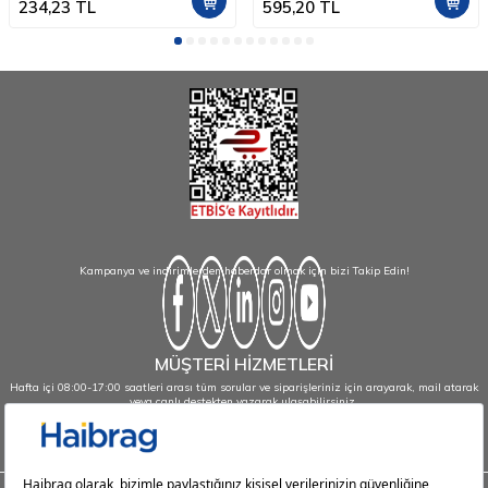
234,23
TL
595,20
TL
Kampanya ve indirimlerden haberdar olmak için bizi Takip Edin!
MÜŞTERİ HİZMETLERİ
Hafta içi 08:00-17:00 saatleri arası tüm sorular ve siparişleriniz için arayarak, mail atarak
veya canlı destekten yazarak ulaşabilirsiniz.
info@haibrag.com - 0850 532 43 23