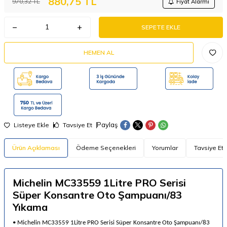
880,75
TL
970,32
TL
Fiyat Alarmı
SEPETE EKLE
HEMEN AL
Paylaş
Listeye Ekle
Tavsiye Et
Ürün Açıklaması
Ödeme Seçenekleri
Yorumlar
Tavsiye Et
Michelin MC33559 1Litre PRO Serisi
Süper Konsantre Oto Şampuanı/83
Yıkama
•
Michelin MC33559 1Litre PRO Serisi Süper Konsantre Oto Şampuanı/83