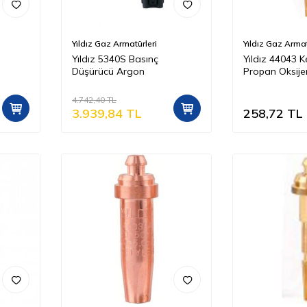
Yıldız Gaz Armatürleri
Yıldız Gaz Armat
Yıldız 5340S Basınç
Yıldız 44043 K
Düşürücü Argon
Propan Oksije
Kapasitesi 3 
4.742,40
TL
3.939,84
TL
258,72
TL