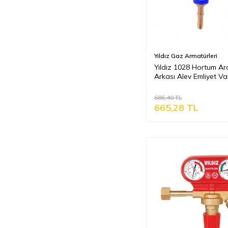
Yıldız Gaz Armatürleri
Yıldız 1028 Hortum Ar
Arkası Alev Emliyet Val
Oksijen
686,40
TL
665,28
TL