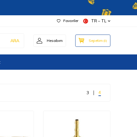
Favoriler
TR − TL
ARA
Hesabım
Sepetim
(
0
)
t
4
3