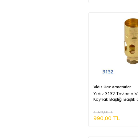
Yıldız Gaz Armatürleri
Yıldız 3132 Tavlama V
Kaynak Başlığı Başlık 
32 Mm
1.029,60
TL
990,00
TL