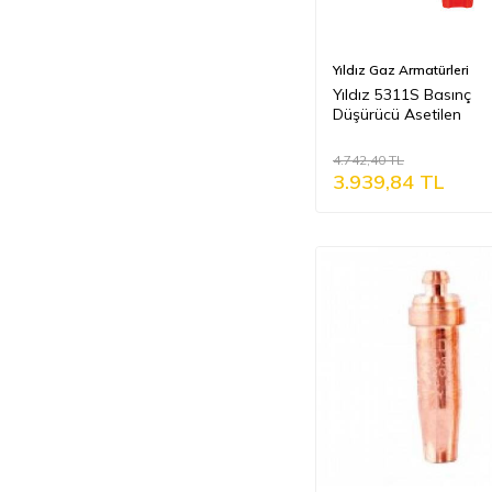
Yıldız Gaz Armatürleri
Yıldız 5311S Basınç
Düşürücü Asetilen
4.742,40
TL
3.939,84
TL