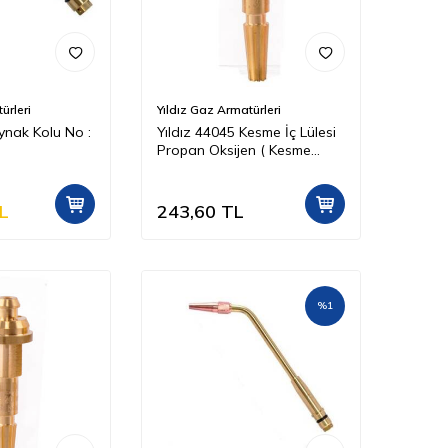
ürleri
Yıldız Gaz Armatürleri
ynak Kolu No :
Yıldız 44045 Kesme İç Lülesi
Propan Oksijen ( Kesme
Kapasitesi 50 100 mm )
L
243,60
TL
%
1