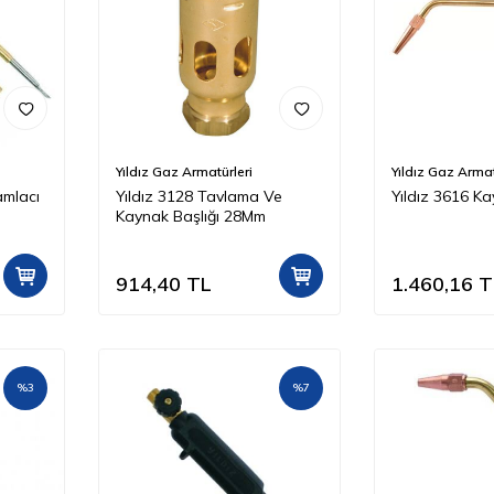
Yıldız Gaz Armatürleri
Yıldız Gaz Armat
amlacı
Yıldız 3128 Tavlama Ve
Yıldız 3616 K
Kaynak Başlığı 28Mm
914,40
TL
1.460,16
T
%
3
%
7