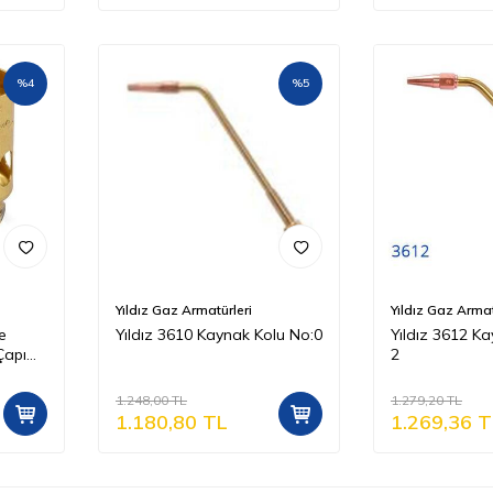
%
4
%
5
Yıldız Gaz Armatürleri
Yıldız Gaz Armat
e
Yıldız 3610 Kaynak Kolu No:0
Yıldız 3612 Ka
Çapı
2
1.248,00
TL
1.279,20
TL
1.180,80
TL
1.269,36
T