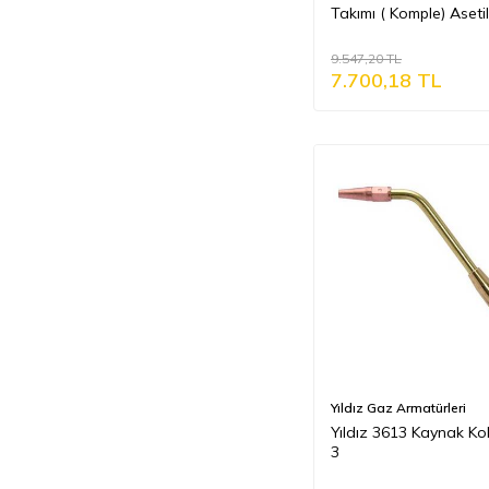
Takımı ( Komple) Aseti
Oksijen
9.547,20
TL
7.700,18
TL
Yıldız Gaz Armatürleri
Yıldız 3613 Kaynak Kol
3