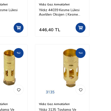
ürleri
Yıldız Gaz Armatürleri
esme Lülesi
Yıldız 44039 Kesme Lülesi
Asetilen Oksijen ( Kesme
Kapasitesi 50 100 mm )
446,40
TL
%
2
%
4
ürleri
Yıldız Gaz Armatürleri
avlama Ve
Yıldız 3135 Tavlama Ve