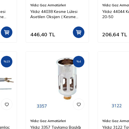
Yıldız Gaz Armatürleri
Yıldız Gaz Armat
esi
Yıldız 44038 Kesme Lülesi
Yıldız 44044 K
me
Asetilen Oksijen ( Kesme
20-50
Kapasitesi 20 50 mm )
446,40
TL
206,64
TL
%
19
%
4
Yıldız Gaz Armatürleri
Yıldız Gaz Armat
amlaç
Yıldız 3357 Tavlama Başlığı
Yıldız 3122 T