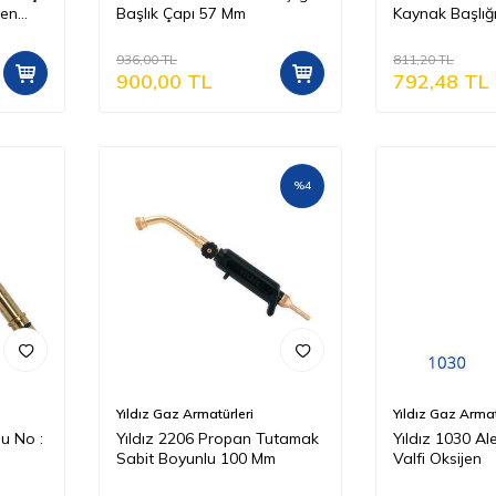
len
Başlık Çapı 57 Mm
Kaynak Başlığı
22 Mm
936,00
TL
811,20
TL
900,00
TL
792,48
TL
%
4
Yıldız Gaz Armatürleri
Yıldız Gaz Armat
u No :
Yıldız 2206 Propan Tutamak
Yıldız 1030 Al
Sabit Boyunlu 100 Mm
Valfi Oksijen