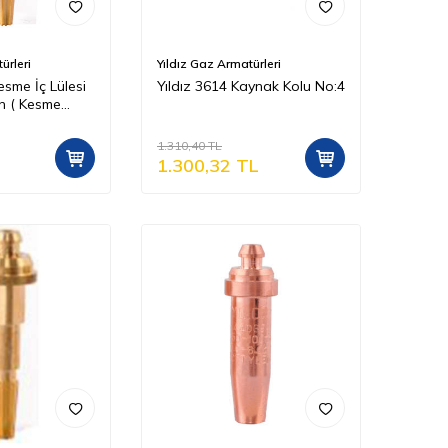
ürleri
Yıldız Gaz Armatürleri
esme İç Lülesi
Yıldız 3614 Kaynak Kolu No:4
n ( Kesme
20 mm )
1.310,40
TL
1.300,32
TL