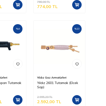
780,00
TL
L
774,00
TL
%
4
%
13
ürleri
Yıldız Gaz Armatürleri
ropan Tutamak
Yıldız 2601 Tutamak (Elcek
Sap)
2.995,20
TL
L
2.592,00
TL