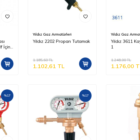
Yıldız Gaz Armatürleri
Yıldız Gaz Armat
ası
Yıldız 2202 Propan Tutamak
Yıldız 3611 Ka
f İçin
1
1.185,60
TL
1.248,00
TL
1.102,61
TL
1.176,00
T
%
17
%
17