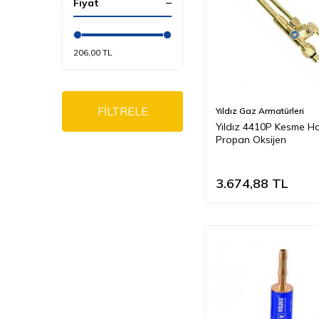
Fiyat
206,00 TL
FİLTRELE
Yıldız Gaz Armatürleri
Yıldız 4410P Kesme H
Propan Oksijen
3.674,88
TL