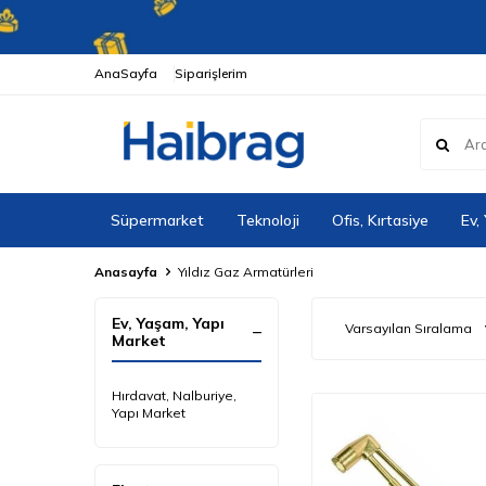
AnaSayfa
Siparişlerim
Süpermarket
Teknoloji
Ofis, Kırtasiye
Ev,
Anasayfa
Yıldız Gaz Armatürleri
Ev, Yaşam, Yapı
Market
Hırdavat, Nalburiye,
Yapı Market