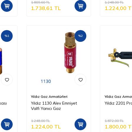
1.809,60
TL
1.248,00
TL
1.738,61
TL
1.224,00
T
%
1
%
2
Yıldız Gaz Armatürleri
Yıldız Gaz Armat
kası
Yıldız 1130 Alev Emniyet
Yıldız 2201 P
Valfi Yanıcı Gaz
1.248,00
TL
1.872,00
TL
1.224,00
TL
1.800,00
T