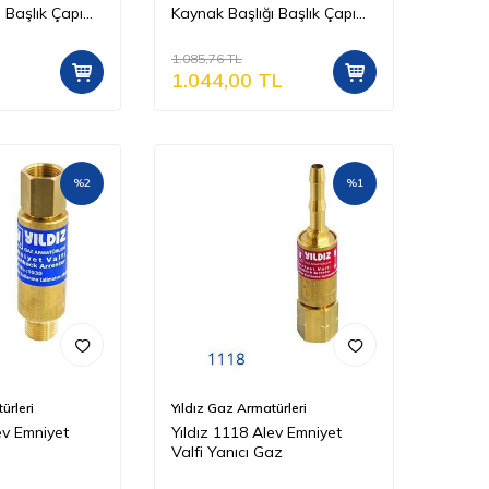
 Başlık Çapı
Kaynak Başlığı Başlık Çapı
35 mm
1.085,76
TL
1.044,00
TL
%
2
%
1
ürleri
Yıldız Gaz Armatürleri
ev Emniyet
Yıldız 1118 Alev Emniyet
Valfi Yanıcı Gaz