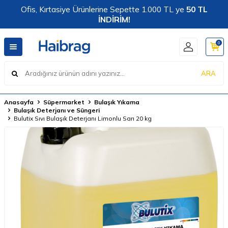
Ofis, Kırtasiye Ürünlerine Sepette 1.000 TL ye
50 TL
İNDİRİM!
0
ARA
Anasayfa
Süpermarket
Bulaşık Yıkama
Bulaşık Deterjanı ve Süngeri
Bulutix Sıvı Bulaşık Deterjanı Limonlu Sarı 20 kg