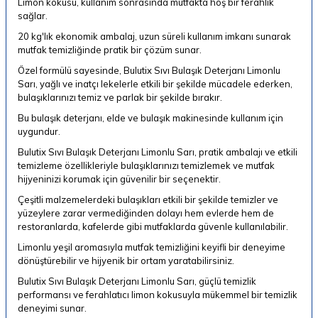
Limon kokusu, kullanım sonrasında mutfakta hoş bir ferahlık
sağlar.
20 kg'lık ekonomik ambalaj, uzun süreli kullanım imkanı sunarak
mutfak temizliğinde pratik bir çözüm sunar.
Özel formülü sayesinde, Bulutix Sıvı Bulaşık Deterjanı Limonlu
Sarı
, yağlı ve inatçı lekelerle etkili bir şekilde mücadele ederken,
bulaşıklarınızı temiz ve parlak bir şekilde bırakır.
Bu bulaşık deterjanı, elde ve bulaşık makinesinde kullanım için
uygundur.
Bulutix Sıvı Bulaşık Deterjanı Limonlu Sarı, pratik ambalajı ve etkili
temizleme özellikleriyle bulaşıklarınızı temizlemek ve mutfak
hijyeninizi korumak için güvenilir bir seçenektir.
Çeşitli malzemelerdeki bulaşıkları etkili bir şekilde temizler ve
yüzeylere zarar vermediğinden dolayı hem evlerde hem de
restoranlarda, kafelerde gibi mutfaklarda güvenle kullanılabilir.
Limonlu yeşil aromasıyla mutfak temizliğini keyifli bir deneyime
dönüştürebilir ve hijyenik bir ortam yaratabilirsiniz.
Bulutix Sıvı Bulaşık Deterjanı Limonlu
Sarı
, güçlü temizlik
performansı ve ferahlatıcı limon kokusuyla mükemmel bir temizlik
deneyimi sunar.