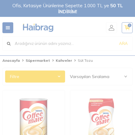
Ofis, Kırtasiye Ürünlerine Sepette 1.000 TL ye
50 TL
İNDİRİM!
0
ARA
Anasayfa
Süpermarket
Kahveler
Süt Tozu
Filtre