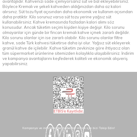
avantajlıdır. Kahvenizi sade içemiyorsanız süt ve bal ekleyebilirsiniz.
Böylece Kremalı ve şekeli kahveden aldığınızdan daha az kalori
alırsınız. Süt tozu fiyat açısından daha ekonomik ve kullanım açısından
daha pratiktir. Kilo sorunuz varsa süt tozu yerine yağsız süt
kullanabilirsiniz. Kahve kremasında fazladan kalori alımı söz
konusudur. Ancak tüketim seçimi kişiden kişiye değişir. Kilo sorunu
olmayanlar için günde bir fincan kremalı kahve içmek zararlı değildir.
Kilo sorunu olanlar için ise zararlı olabilir. Kilo sorunu olanlar filtre
kahve, sade Türk kahvesi tüketirse daha iyi olur. Yağsız süt ekleyerek
granül kahve de içilebilir. Kahve tüketim zevkinize göre ihtiyacız olan
tüm süpermarket ürünlerine sitemizden kolaylıkla ulaşabilirsiniz. İndirim
ve kampanya avantajlarını keşfederek kaliteli ve ekonomik alışveriş
yapabilirsiniz.
Kampanya ve indirimlerden haberdar olmak için bizi Takip Edin!