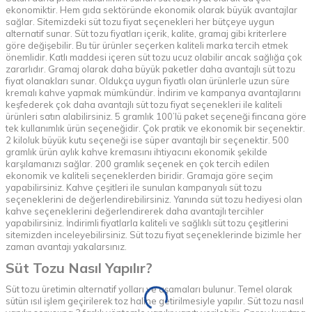
ekonomiktir. Hem gıda sektöründe ekonomik olarak büyük avantajlar
sağlar. Sitemizdeki süt tozu fiyat seçenekleri her bütçeye uygun
alternatif sunar. Süt tozu fiyatları içerik, kalite, gramaj gibi kriterlere
göre değişebilir. Bu tür ürünler seçerken kaliteli marka tercih etmek
önemlidir. Katlı maddesi içeren süt tozu ucuz olabilir ancak sağlığa çok
zararlıdır. Gramaj olarak daha büyük paketler daha avantajlı süt tozu
fiyat olanakları sunar. Oldukça uygun fiyatlı olan ürünlerle uzun süre
kremalı kahve yapmak mümkündür. İndirim ve kampanya avantajlarını
keşfederek çok daha avantajlı süt tozu fiyat seçenekleri ile kaliteli
ürünleri satın alabilirsiniz. 5 gramlık 100’lü paket seçeneği fincana göre
tek kullanımlık ürün seçeneğidir. Çok pratik ve ekonomik bir seçenektir.
2 kiloluk büyük kutu seçeneği ise süper avantajlı bir seçenektir. 500
gramlık ürün aylık kahve kremasını ihtiyacını ekonomik şekilde
karşılamanızı sağlar. 200 gramlık seçenek en çok tercih edilen
ekonomik ve kaliteli seçeneklerden biridir. Gramaja göre seçim
yapabilirsiniz.
Kahve çeşitleri
ile sunulan kampanyalı süt tozu
seçeneklerini de değerlendirebilirsiniz. Yanında süt tozu hediyesi olan
kahve seçeneklerini değerlendirerek daha avantajlı tercihler
yapabilirsiniz. İndirimli fiyatlarla kaliteli ve sağlıklı süt tozu çeşitlerini
sitemizden inceleyebilirsiniz. Süt tozu fiyat seçeneklerinde bizimle her
zaman avantajı yakalarsınız.
Süt Tozu Nasıl Yapılır?
Süt tozu üretimin alternatif yolları ve aşamaları bulunur. Temel olarak
sütün ısıl işlem geçirilerek toz haline getirilmesiyle yapılır. Süt tozu nasıl