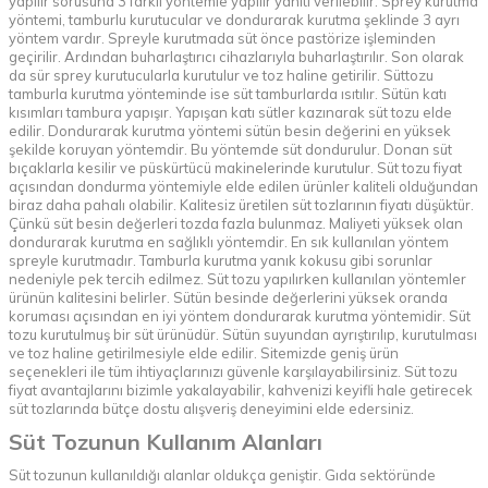
yapılır sorusuna 3 farklı yöntemle yapılır yanıtı verilebilir. Sprey kurutma
yöntemi, tamburlu kurutucular ve dondurarak kurutma şeklinde 3 ayrı
yöntem vardır. Spreyle kurutmada süt önce pastörize işleminden
geçirilir. Ardından buharlaştırıcı cihazlarıyla buharlaştırılır. Son olarak
da sür sprey kurutucularla kurutulur ve toz haline getirilir. Süttozu
tamburla kurutma yönteminde ise süt tamburlarda ısıtılır. Sütün katı
kısımları tambura yapışır. Yapışan katı sütler kazınarak süt tozu elde
edilir. Dondurarak kurutma yöntemi sütün besin değerini en yüksek
şekilde koruyan yöntemdir. Bu yöntemde süt dondurulur. Donan süt
bıçaklarla kesilir ve püskürtücü makinelerinde kurutulur. Süt tozu fiyat
açısından dondurma yöntemiyle elde edilen ürünler kaliteli olduğundan
biraz daha pahalı olabilir. Kalitesiz üretilen süt tozlarının fiyatı düşüktür.
Çünkü süt besin değerleri tozda fazla bulunmaz. Maliyeti yüksek olan
dondurarak kurutma en sağlıklı yöntemdir. En sık kullanılan yöntem
spreyle kurutmadır. Tamburla kurutma yanık kokusu gibi sorunlar
nedeniyle pek tercih edilmez. Süt tozu yapılırken kullanılan yöntemler
ürünün kalitesini belirler. Sütün besinde değerlerini yüksek oranda
koruması açısından en iyi yöntem dondurarak kurutma yöntemidir. Süt
tozu kurutulmuş bir süt ürünüdür. Sütün suyundan ayrıştırılıp, kurutulması
ve toz haline getirilmesiyle elde edilir. Sitemizde geniş ürün
seçenekleri ile tüm ihtiyaçlarınızı güvenle karşılayabilirsiniz. Süt tozu
fiyat avantajlarını bizimle yakalayabilir, kahvenizi keyifli hale getirecek
süt tozlarında bütçe dostu alışveriş deneyimini elde edersiniz.
Süt Tozunun Kullanım Alanları
Süt tozunun kullanıldığı alanlar oldukça geniştir. Gıda sektöründe