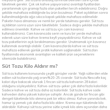
meydana gelir. Süt tozunu ambalaj tarihinde belirtilen süre içinde
tüketmek gerekir. Çok sık kahve yapıyorsanız avantajlı fiyatlardan
yararlanmak için gramajı fazla olan paketleri tercih edebilirsiniz. Doğru
şekilde muhafaza edildiğinde bu ürün bozulmaz. Paket açıldıktan sonra
kullanılmadığında ağzı sıkıca kapalı şekilde muhafaza edilmelidir.
Paketin hava almaması ve nemli bir yerde tutulması gerekir. Süt tozu
açıldıktan sonra uzun süre tüketilebilir. Sadece doğru şekilde muhafaza
edilmesi önemlidir. Kahve ve süt tozu için cam kavanoz
kullanabilirsiniz. Cam kavanozda serin ve kuru bir yerde muhafaza
ederek uzun süre kahve-krema keyfi yaşayabilirsiniz. Kahve ve süt
tozu paketlerinin açık bırakılmaması gerekir. Unutmamak için kavanoz
kullanmak avantajlı olabilir. Cam kavanozlarda kahve ve süt tozu
muhafaza edilerek günlük pratik kullanım sağlanabilir. Süt tozları
fiyatlarında ekonomik avantajları ve kaliteli ürün seçeneklerini
sitemizde bulabilirsiniz.
Süt Tozu Kilo Aldırır mı?
Süt tozu kullanımı konusunda çeşitli görüşler vardır. Yağlı sütlerden elde
edilen süt tozlarında yağ oranı%20-25 civarıdır. Süt tozlu Nescafe kaç
kalori diye bakacak olursak 1 fincan süt tozlu kahvenin 28 kalori
olduğunu söyleyebiliriz. Kahve-süt tozu-şeker çok daha fazla kalorilidir.
Sadece kahve ve süt tozu daha az kalorilidir. Süt tozlu kahve sade
kahveden daha yüksek kaloriye sahiptir. Ancak günde bir fincan gibi
dengeli tüketimde kilo alımına pek bir etkisi olmaz. Kahve yanında kek,
hamur işi yemek çok daha fazla kilo aldırır. Krema aşırı tüketimde kilo
aldırabilir. Kahveyi süt tozu yerine sütle içmek kilo alımı açısından daha