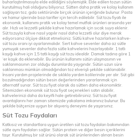
buharlaştırılmasıyla elde edildiğini söylemiştik. Elde edilen tozun sütün
kurutulmuş hali olduğunu biliyoruz. Sütten daha pratik ve kolay kullanım
sağlayan toz, gıda sektöründe birçok ürünün içeriğinde bulunur. Pasta
ve hamur işlerinde bazı tarifler için tercih edilebilir. Süt tozu fiyatı ile
ekonomik, kullanımı pratik ve kolay temel mutfak ürünleri arasında yer
alır. Hızlı ve lezzetli şekilde kahve hazırlamak için sıcak suya eklenir.
Süt tozuyla kahve nasıl yapılır nasıl daha lezzetli olur diye merak
ediyorsanız ölçüye dikkat etmelisiniz. Sütlü kahve hazırlarken kahve-
süt tozu oranı iyi ayarlanmalıdır. Sert kahve sevenler daha az sütle
yumuşak sevenler daha fazla sütle kahvelerini hazırlayabilir. 1 tatlı
kaşığı kahve için 1,5 tatlı kaşığı süt tozu idealdir. Damak tadına göre 1
‘er kaşık da eklenebilir. Bu ürünün kullanımı sütün ulaşmasının ve
saklanmasının zor olduğu durumlarda yaygındır. Sütün uzun süre
saklanması mümkün olmadığından toz elverişli şekilde saklanabilir.
İnsani yardım projelerinde de sıklıkla yardım kolilerinde yer alır. Süt gibi
bozulmadığından sütün besin değerlerinden yararlanmak için
alternatif sunar. Süt tozu fiyat olarak da sütten daha ekonomiktir.
Sitemizden ekonomik süt tozu fiyat seçenekleri satın alabilir,
kahvelerinizi daha da keyifli hale getirebilirsiniz. Süt tozu fiyat
avantajlarını her zaman sitemizde yakalama imkanınız bulunur. Bu
şekilde bütçenize uygun bir alışveriş deneyimi de yaşarsınız.
Süt Tozu Faydaları
Katkısız ve standartlara uygun üretilen süt tozu faydaları bakımından
sütle aynı faydaları sağlar. Sütün protein ve diğer besin içeriklerini
taşır. Kurutulmuş bir süt ürünü olarak süt ürünlerinden alınan besin