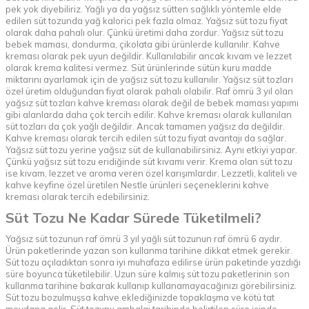
pek yok diyebiliriz. Yağlı ya da yağsız sütten sağlıklı yöntemle elde
edilen süt tozunda yağ kalorici pek fazla olmaz. Yağsız süt tozu fiyat
olarak daha pahalı olur. Çünkü üretimi daha zordur. Yağsız süt tozu
bebek maması, dondurma, çikolata gibi ürünlerde kullanılır. Kahve
kreması olarak pek uyun değildir. Kullanılabilir ancak kıvam ve lezzet
olarak krema kalitesi vermez. Süt ürünlerinde sütün kuru madde
miktarını ayarlamak için de yağsız süt tozu kullanılır. Yağsız süt tozları
özel üretim olduğundan fiyat olarak pahalı olabilir. Raf ömrü 3 yıl olan
yağsız süt tozları kahve kreması olarak değil de bebek maması yapımı
gibi alanlarda daha çok tercih edilir. Kahve kreması olarak kullanılan
süt tozları da çok yağlı değildir. Ancak tamamen yağsız da değildir.
Kahve kreması olarak tercih edilen süt tozu fiyat avantajı da sağlar.
Yağsız süt tozu yerine yağsız süt de kullanabilirsiniz. Aynı etkiyi yapar.
Çünkü yağsız süt tozu eridiğinde süt kıvamı verir. Krema olan süt tozu
ise kıvam, lezzet ve aroma veren özel karışımlardır. Lezzetli, kaliteli ve
kahve keyfine özel üretilen
Nestle ürünleri
seçeneklerini kahve
kreması olarak tercih edebilirsiniz.
Süt Tozu Ne Kadar Sürede Tüketilmeli?
Yağsız süt tozunun raf ömrü 3 yıl yağlı süt tozunun raf ömrü 6 aydır.
Ürün paketlerinde yazan son kullanma tarihine dikkat etmek gerekir.
Süt tozu açıladıktan sonra iyi muhafaza edilirse ürün paketinde yazdığı
süre boyunca tüketilebilir. Uzun süre kalmış süt tozu paketlerinin son
kullanma tarihine bakarak kullanıp kullanamayacağınızı görebilirsiniz.
Süt tozu bozulmuşsa kahve eklediğinizde topaklaşma ve kötü tat