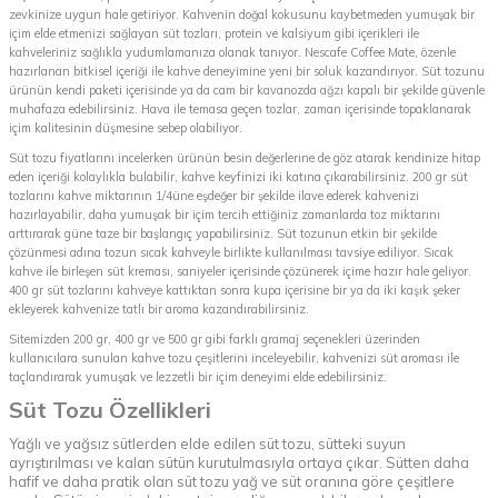
zevkinize uygun hale getiriyor. Kahvenin doğal kokusunu kaybetmeden yumuşak bir
içim elde etmenizi sağlayan süt tozları, protein ve kalsiyum gibi içerikleri ile
kahveleriniz sağlıkla yudumlamanıza olanak tanıyor. Nescafe Coffee Mate, özenle
hazırlanan bitkisel içeriği ile kahve deneyimine yeni bir soluk kazandırıyor. Süt tozunu
ürünün kendi paketi içerisinde ya da cam bir kavanozda ağzı kapalı bir şekilde güvenle
muhafaza edebilirsiniz. Hava ile temasa geçen tozlar, zaman içerisinde topaklanarak
içim kalitesinin düşmesine sebep olabiliyor.
Süt tozu fiyatlarını incelerken ürünün besin değerlerine de göz atarak kendinize hitap
eden içeriği kolaylıkla bulabilir, kahve keyfinizi iki katına çıkarabilirsiniz. 200 gr süt
tozlarını kahve miktarının 1/4üne eşdeğer bir şekilde ilave ederek kahvenizi
hazırlayabilir, daha yumuşak bir içim tercih ettiğiniz zamanlarda toz miktarını
arttırarak güne taze bir başlangıç yapabilirsiniz. Süt tozunun etkin bir şekilde
çözünmesi adına tozun sıcak kahveyle birlikte kullanılması tavsiye ediliyor. Sıcak
kahve ile birleşen süt kreması, saniyeler içerisinde çözünerek içime hazır hale geliyor.
400 gr süt tozlarını kahveye kattıktan sonra kupa içerisine bir ya da iki kaşık şeker
ekleyerek kahvenize tatlı bir aroma kazandırabilirsiniz.
Sitemizden 200 gr, 400 gr ve 500 gr gibi farklı gramaj seçenekleri üzerinden
kullanıcılara sunulan kahve tozu çeşitlerini inceleyebilir, kahvenizi süt aroması ile
taçlandırarak yumuşak ve lezzetli bir içim deneyimi elde edebilirsiniz.
Süt Tozu Özellikleri
Yağlı ve yağsız sütlerden elde edilen süt tozu, sütteki suyun
ayrıştırılması ve kalan sütün kurutulmasıyla ortaya çıkar. Sütten daha
hafif ve daha pratik olan süt tozu yağ ve süt oranına göre çeşitlere