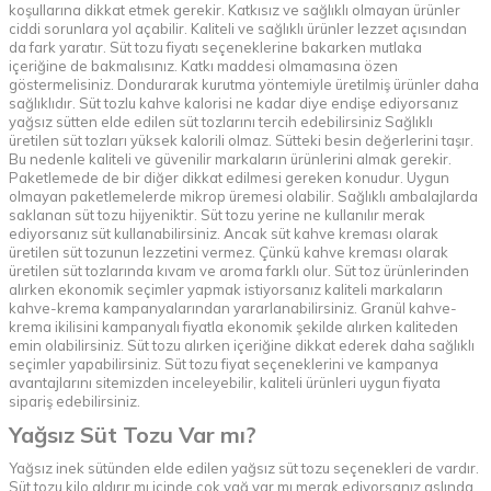
koşullarına dikkat etmek gerekir. Katkısız ve sağlıklı olmayan ürünler
ciddi sorunlara yol açabilir. Kaliteli ve sağlıklı ürünler lezzet açısından
da fark yaratır. Süt tozu fiyatı seçeneklerine bakarken mutlaka
içeriğine de bakmalısınız. Katkı maddesi olmamasına özen
göstermelisiniz. Dondurarak kurutma yöntemiyle üretilmiş ürünler daha
sağlıklıdır. Süt tozlu kahve kalorisi ne kadar diye endişe ediyorsanız
yağsız sütten elde edilen süt tozlarını tercih edebilirsiniz Sağlıklı
üretilen süt tozları yüksek kalorili olmaz. Sütteki besin değerlerini taşır.
Bu nedenle kaliteli ve güvenilir markaların ürünlerini almak gerekir.
Paketlemede de bir diğer dikkat edilmesi gereken konudur. Uygun
olmayan paketlemelerde mikrop üremesi olabilir. Sağlıklı ambalajlarda
saklanan süt tozu hijyeniktir. Süt tozu yerine ne kullanılır merak
ediyorsanız süt kullanabilirsiniz. Ancak süt kahve kreması olarak
üretilen süt tozunun lezzetini vermez. Çünkü kahve kreması olarak
üretilen süt tozlarında kıvam ve aroma farklı olur. Süt toz ürünlerinden
alırken ekonomik seçimler yapmak istiyorsanız kaliteli markaların
kahve-krema kampanyalarından yararlanabilirsiniz. Granül kahve-
krema ikilisini kampanyalı fiyatla ekonomik şekilde alırken kaliteden
emin olabilirsiniz. Süt tozu alırken içeriğine dikkat ederek daha sağlıklı
seçimler yapabilirsiniz. Süt tozu fiyat seçeneklerini ve kampanya
avantajlarını sitemizden inceleyebilir, kaliteli ürünleri uygun fiyata
sipariş edebilirsiniz.
Yağsız Süt Tozu Var mı?
Yağsız inek sütünden elde edilen yağsız süt tozu seçenekleri de vardır.
Süt tozu kilo aldırır mı içinde çok yağ var mı merak ediyorsanız aslında