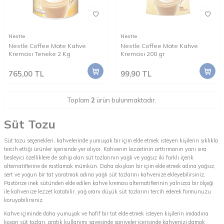
Nestle
Nestle
Nestle Coffee Mate Kahve
Nestle Coffee Mate Kahve
Kreması Teneke 2 Kg
Kreması 200 gr
765,00
TL
99,90
TL
Toplam
2
ürün bulunmaktadır.
Süt Tozu
Süt tozu
seçenekleri, kahvelerinde yumuşak bir içim elde etmek isteyen kişilerin sıklıkla
tercih ettiği ürünler içerisinde yer alıyor. Kahvenin lezzetinin arttırmanın yanı sıra
besleyici özelliklere de sahip olan süt tozlarının yağlı ve yağsız iki farklı içerik
alternatiflerine de rastlamak mümkün. Daha akışkan bir içim elde etmek adına yağsız,
sert ve yoğun bir tat yaratmak adına yağlı süt tozlarını kahvenize ekleyebilirsiniz.
Pastörize inek sütünden elde edilen kahve kreması alternatiflerinin yalnızca bir ölçeği
ile kahvenize lezzet katabilir, yağ oranı düşük süt tozlarını tercih ederek formunuzu
koruyabilirsiniz.
Kahve içiminde daha yumuşak ve hafif bir tat elde etmek isteyen kişilerin imdadına
koşan süt tozları, pratik kullanımı sayesinde saniyeler içerisinde kahvenizi damak