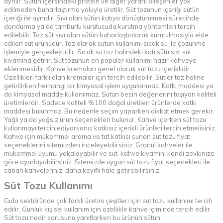
ayrılır. Sütün içersindeki protein ve diğer yararlı bileşenler yok
edilmeden buharlaştırma yoluyla üretilir. Süt tozunun içeriği sütün
içeriği ile aynıdır. Sıvı olan sütün katıya dönüştürülmesi sürecinde
dondurma ya da tamburlu kurutucuda kurutma yöntemleri tercih
edilebilir. Toz süt sıvı olan sütün buharlaştırılarak kurutulmasıyla elde
edilen süt ürünüdür. Toz olarak sütün kullanımı sıcak su ile çözünme
işlemiyle gerçekleştirilir. Sıcak su toz halindeki katı sütü sıvı süt
kıvamına getirir. Süt tozunun en popüler kullanımı hazır kahveye
eklenmesidir. Kahve kremaları genel olarak süt tozu içeriklidir.
Özellikleri farklı olan kremalar için tercih edilebilir. Sütler toz haline
getirilirken herhangi bir kimyasal işlem uygulanmaz. Katkı maddesi ya
da kimyasal madde kullanılmaz. Sütün besin değerlerini taşıyan kaliteli
üretimlerdir. Sadece kaliteli %100 doğal üretilen ürünlerde katkı
maddesi bulunmaz. Bu nedenle seçim yaparken dikkat etmek gerekir.
Yağlı ya da yağsız ürün seçenekleri bulunur. Kahve içerken süt tozu
kullanmayı tercih ediyorsanız katkısız içerikli ürünleri tercih etmelisiniz.
Kahve için mükemmel aroma ve tat katkısı sunan süt tozu fiyat
seçeneklerini sitemizden inceleyebilirsiniz.
Granül kahveler
ile
mükemmel uyumu yakalayabilir ve süt-kahve kıvamını kendi zevkinize
göre ayarlayabilirsiniz. Sitemizde uygun süt tozu fiyat seçenekleri ile
sabah kahvelerinizi daha keyifli hale getirebilirsiniz.
Süt Tozu Kullanımı
Gıda sektöründe çok farklı üretim çeşitleri için sut tozu kullanımı tercih
edilir. Günlük kişisel kullanım için özellikle kahve içiminde tercih edilir.
Süt tozu nedir sorusunu yanıtlarken bu ürünün sütün