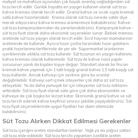
maliyet ve muhafaza açısından çok büyük avantaj sağladığından süt
tozu tercih edilir. Günlük hayatta en yaygın kullanım olarak süt tozu
kahve kreması olarak tercih edilir. Granül kahve ve sıcak suyla kremalı
sütlü kahve hazırlanabilir. Krema olarak süt tozu nerede satılır diye
merak ediyorsanız kahve kreması ürünlerimize bakabilirsiniz. Kahve-
süt tozu kampanyalarından da yararlanabilirsiniz. Kampanyalı kahve -
süt tozu fiyat olarak daha ekonomik seçenekler sunar. Bebek maması
üretimde süt tozu yaygın olarak tercih edilir. Evcil hayvan mamalarının
üretiminde de kullanılır. Ayrıca hazır çorba tarzındaki hazır gıdaların
pratik hazırlanma tariflerinde de yer alır. Süpermarket ürünlerinin
içeriklerinde sıklıkla süt tozu kullanılır. Süt tozunun en yaygın kullanımı
kahve kreması olarak kullanımıdır. Süt tozu ile kahve nasıl yapılır
sorusunun yanıtı da kişiden kişiye değişir. Standart olarak bir fincan
kremalı kahve yapmak için 1 tatlı kaşığı granül kahve 1,5 tatlı kaşığı süt
tozu kullanılır. Ancak kahveyi için zevkine göre bu oranlar
değiştirilebilir. Kahveyi sert içmek isteyenler çok daha az süt tozu
ekleyebilir. Ya da daha yumuşak bir için isteyenler süt tozu miktarını
arttırabilir. Süt tozu fiyat olarak süte göre çok daha ekonomiktir ve
kahveye de çok başka bir lezzet katar. Ekonomik granül kahve ve süt
tozu tercih ederek kahve keyfinizi sınırsız şekilde yaşayabilirsiniz. Süt
tozu fiyat seçeneklerinde uygun fiyatları her daim sitemizde
bulabilirsiniz.
Süt Tozu Alırken Dikkat Edilmesi Gerekenler
Süt tozu içeriğini üretim standartları belirler. Yağlı ya da yağsız sütten
süt tozu elde edilebilir. Süt tozu tercihi yaparken özellikle üretim