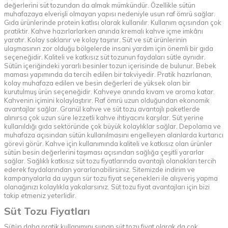
değerlerini süt tozundan da almak mümkündür. Özellikle sütün
muhafazaya elverişli olmayan yapısı nedeniyle usun raf ömrü sağlar.
Gıda ürünlerinde protein katlısı olarak kullanılır. Kullanım açısından çok
pratiktir. Kahve hazırlarlarken anında kremalı kahve içme imkânı
yaratır. Kolay saklanır ve kolay taşınır. Süt ve süt ürünlerinin
ulaşmasının zor olduğu bölgelerde insani yardım için önemli bir gıda
seçeneğidir. Kaliteli ve katkısız süt tozunun faydaları sütle aynıdır.
Sütün içeriğindeki yararlı besinler tozun içerisinde de bulunur. Bebek
maması yapımında da tercih edilen bir takviyedir. Pratik hazırlanan,
kolay muhafaza edilen ve besin değerleri de yüksek olan bir
kurutulmuş ürün seçeneğidir. Kahveye anında kıvam ve aroma katar.
Kahvenin içimini kolaylaştırır. Raf ömrü uzun olduğundan ekonomik
avantajlar sağlar. Granül kahve ve süt tozu avantajlı paketlerde
alınırsa çok uzun süre lezzetli kahve ihtiyacını karşılar. Süt yerine
kullanıldığı gıda sektöründe çok büyük kolaylıklar sağlar. Depolama ve
muhafaza açısından sütün kullanılmasını engelleyen alanlarda kurtarıcı
görevi görür. Kahve için kullanımında kaliteli ve katkısız olan ürünler
sütün besin değerlerini taşıması açısından sağlığa çeşitli yararlar
sağlar. Sağlıklı katkısız süt tozu fiyatlarında avantajlı olanakları tercih
ederek faydalarından yararlanabilirsiniz. Sitemizde indirim ve
kampanyalarla da uygun sür tozu fiyat seçenekleri ile alışveriş yapma
olanağınızı kolaylıkla yakalarsınız. Süt tozu fiyat avantajları için bizi
takip etmeniz yeterlidir.
Süt Tozu Fiyatları
Sütün daha pratik kullanımını sunan süt tozu fiyat olarak da çok