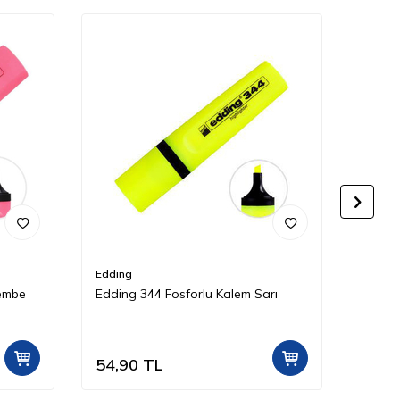
Edding
Edding
Pembe
Edding 344 Fosforlu Kalem Sarı
Eddin
54,90
TL
33,5