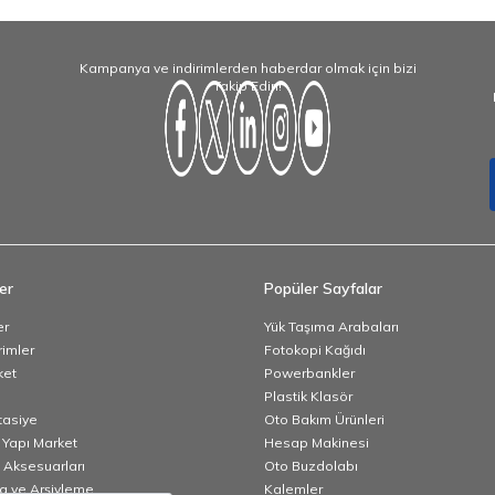
Kampanya ve indirimlerden haberdar olmak için bizi
Takip Edin!
er
Popüler Sayfalar
er
Yük Taşıma Arabaları
rimler
Fotokopi Kağıdı
ket
Powerbankler
Plastik Klasör
rtasiye
Oto Bakım Ürünleri
 Yapı Market
Hesap Makinesi
 Aksesuarları
Oto Buzdolabı
 ve Arşivleme
Kalemler