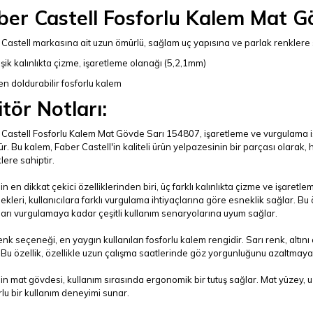
ber Castell Fosforlu Kalem Mat G
Castell markasına ait uzun ömürlü, sağlam uç yapısına ve parlak renklere 
şik kalınlıkta çizme, işaretleme olanağı (5,2,1mm)
n doldurabilir fosforlu kalem
itör Notları:
Castell Fosforlu Kalem Mat Gövde Sarı 154807, işaretleme ve vurgulama işle
r. Bu kalem, Faber Castell'in kaliteli ürün yelpazesinin bir parçası olarak,
klere sahiptir.
n en dikkat çekici özelliklerinden biri, üç farklı kalınlıkta çizme ve işare
kleri, kullanıcılara farklı vurgulama ihtiyaçlarına göre esneklik sağlar. Bu 
arı vurgulamaya kadar çeşitli kullanım senaryolarına uyum sağlar.
enk seçeneği, en yaygın kullanılan fosforlu kalem rengidir. Sarı renk, altın
 Bu özellik, özellikle uzun çalışma saatlerinde göz yorgunluğunu azaltmaya 
n mat gövdesi, kullanım sırasında ergonomik bir tutuş sağlar. Mat yüzey, u
lu bir kullanım deneyimi sunar.