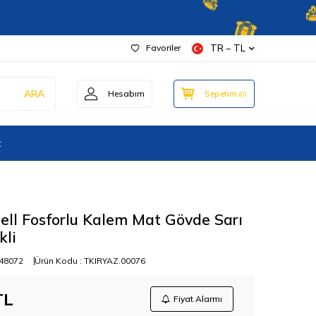
Favoriler
TR − TL
ARA
Hesabım
Sepetim
(
0
)
t
ell Fosforlu Kalem Mat Gövde Sarı
kli
48072
Ürün Kodu :
TKIRYAZ.00076
TL
Fiyat Alarmı