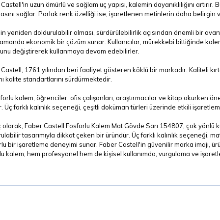
Castell'in uzun ömürlü ve sağlam uç yapısı, kalemin dayanıklılığını artırır. 
sını sağlar. Parlak renk özelliği ise, işaretlenen metinlerin daha belirgin v
n yeniden doldurulabilir olması, sürdürülebilirlik açısından önemli bir avan
zamanda ekonomik bir çözüm sunar. Kullanıcılar, mürekkebi bittiğinde ka
unu değiştirerek kullanmaya devam edebilirler.
Castell, 1761 yılından beri faaliyet gösteren köklü bir markadır. Kaliteli k
ı kalite standartlarını sürdürmektedir.
forlu kalem, öğrenciler, ofis çalışanları, araştırmacılar ve kitap okurken ön
r. Üç farklı kalınlık seçeneği, çeşitli doküman türleri üzerinde etkili işaret
olarak, Faber Castell Fosforlu Kalem Mat Gövde Sarı 154807, çok yönlü kul
ulabilir tasarımıyla dikkat çeken bir üründür. Üç farklı kalınlık seçeneği, mat
lu bir işaretleme deneyimi sunar. Faber Castell'in güvenilir marka imajı, ür
lu kalem, hem profesyonel hem de kişisel kullanımda, vurgulama ve işaretlem