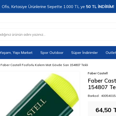
Ofis, Kırtasiye Ürünlerine Sepette 1.000 TL ye
50 TL İNDİRİM!
 Yaşam, Yapı Market
Spor Outdoor
Süper İndirimler
Outle
Faber Castell Fosforlu Kalem Mat Gövde Sarı 154807 Tekli
Faber Castell
Faber Cast
154807 Te
Barkod :
40054015
64,50