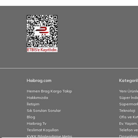
Haibrag.com
Kategoril
Hemen Brag Kargo Takip
Yeni Ürünl
Hakkımızda
Süper İndi
İletişim
Süpermar
Sık Sorulan Sorular
Teknoloji
Blog
Ofis ve Kı
Haibrag Tv
Ev, Yaşam,
Teslimat Koşulları
Telefon ve
KVKK Bilgilendirme Metni
Dosyalama