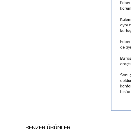
Faber 
koruma
Kalemi
aynı 
kartuş
Faber 
de ayn
Bu fos
araçtı
Sonuç 
doldur
konfor
fosfor
BENZER ÜRÜNLER