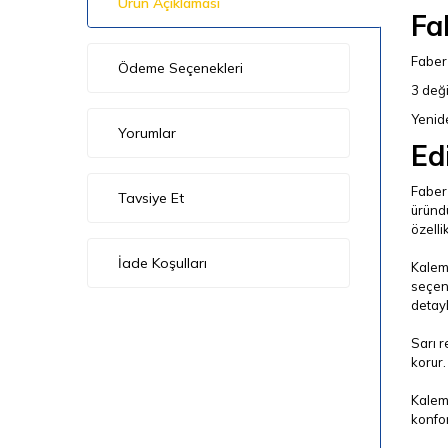
Ürün Açıklaması
Fa
Faber 
Ödeme Seçenekleri
3 deği
Yenide
Yorumlar
Ed
Faber 
Tavsiye Et
üründü
özelli
İade Koşulları
Kalemi
seçene
detayl
Sarı r
korur.
Kalemi
konfor