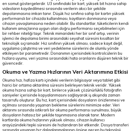
en somut göstergelerdir. U3 sınıfındaki bir kart, yüksek bit hızına sahip
videoların kaydedilmesi sırasında verilerin akıcı bir şekilde
depolanmasına imkan tanır. Düşük hız sınıfına sahip bir kartın yüksek
performanslı bir cihazda kullanılması, kayıtların donmasına veya
cihazın yavaşlamasına neden olabilir. Bu standartlar, tüketicilerin kendi
kullanım amaçlarına uygun olan doğru performansı seçebilmeleri için
bir rehber niteliği taşır. Teknik mimarideki her bir sınıf artışı, verinin
işlemci ile depolama birimi arasındaki seyahat süresini kısaltan bir
teknolojik sıçramadır. Hız sınıfının yüksek olması, sadece kayıt değil,
uygulama çalıştırma ve veri yedekleme sürelerini de olumlu yönde
etkileyen bir parametredir. Donanımın içerisindeki kontrolcülerin bu
hızlara uyumu, veri yazma sırasındaki hata oranlarını düşüren teknik bir
güvencedir.
Okuma ve Yazma Hızlarının Veri Aktarımına Etkisi
Okuma hızı, hafıza kartı içindeki verilerin bilgisayar veya tablet gibi
harici bir ortama aktarılma süresini belirleyen teknik veridir. Yüksek
okuma hızına sahip bir kart, binlerce yüksek çözünürlüklü fotoğrafın
saniyeler içerisinde kopyalanmasını sağlayarak iş akışında zaman
tasarrufu oluşturur. Bu hız, kart içerisindeki dosyaların önizlenmesi ve
açılması sırasında yaşanan bekleme sürelerini minimize eder. Veri
aktarımı sırasında istikrarlı bir okuma performansı sunulması, büyük
dosyaların hatasız bir şekilde taşınmasına olanak tanır. Modern
kartlarda okuma hızlarının yüksek olması, cihazın kullanıcı
arayüzündeki tepki süresini de hızlandıran bir etkendir. Dosya transferi
sırasında yaşanan hız dalgalanmalarının önüne geçen bu teknoloji,