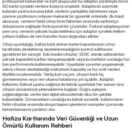
profesyonel kameralar ve kart okuyucular bu adaptör yardımıyla micro
SD kartın içindeki verilere kolayca erişebilir. Adaptörün üzerinde
bulunan yazma koruma kilidi, verilerin yanlışlıkla silinmesini veya
üzerine yazılmasını önleyen mekanik bir güvenlik önlemidir. Bu basit
aksesuar, verilerin farklı cihaz form faktörleri arasında serbestçe
dolaşmasını sağlayan fonksiyonel bir çözümdür. Fiziksel adaptasyonun
yanı sıra, verilerin yüksek hızda iletilmesi için adaptör içindeki iletken
yolların kalitesi de veri transfer hızını doğrudan etkiler.
Cihaz uyumluluğu, hafıza kartı alırken kartın kapasitesinin cihaz
tarafından desteklenip desteklenmediğinin kontrol edilmesini
gerektiren bir süreçtir. Eski model cihazlar, SDXC olarak adlandırılan
yüksek kapasiteli kartları tanıyamayabilir veya bu kartların sunduğu hızı
tam performansla kullanamayabilir. Uyumluluk sorunları yaşamamak
adına cihazın desteklediği maksimum kapasite ve hız sınıfı verileri
titizlikle incelenmelidir. Yanlış kart seçimi, cihazın kartı hiç
görmemesine veya veri okuma hatalarına yol açabilir. Adaptör
kullanımı, fiziksel uyumu sağlasa da teknik uyumluluk her zaman ana
cihazın donanımsal yeteneklerine bağlıdır. Doğru eşleşme
sağlandığında, veriler tüm dijital ekosistemde akıcı bir şekilde
kullanılabilir. Donanımların sunduğu bu teknik esneklik, kullanıcıların
farklı cihazlar arasında dosya taşıma işlemlerini saniyeler içerisinde
tamamlamasına yardımcı olur.
Hafıza Kartlarında Veri Güvenliği ve Uzun
Ömürlü Kullanım Rehberi