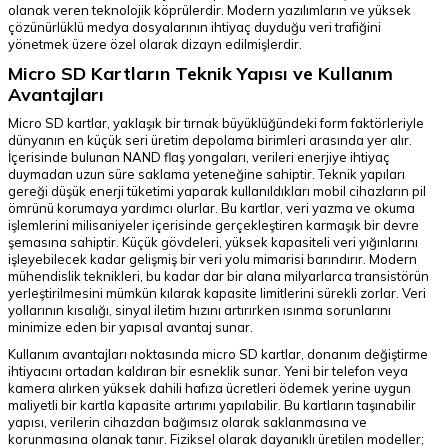
olanak veren teknolojik köprülerdir. Modern yazılımların ve yüksek
çözünürlüklü medya dosyalarının ihtiyaç duyduğu veri trafiğini
yönetmek üzere özel olarak dizayn edilmişlerdir.
Micro SD Kartların Teknik Yapısı ve Kullanım
Avantajları
Micro SD kartlar, yaklaşık bir tırnak büyüklüğündeki form faktörleriyle
dünyanın en küçük seri üretim depolama birimleri arasında yer alır.
İçerisinde bulunan NAND flaş yongaları, verileri enerjiye ihtiyaç
duymadan uzun süre saklama yeteneğine sahiptir. Teknik yapıları
gereği düşük enerji tüketimi yaparak kullanıldıkları mobil cihazların pil
ömrünü korumaya yardımcı olurlar. Bu kartlar, veri yazma ve okuma
işlemlerini milisaniyeler içerisinde gerçekleştiren karmaşık bir devre
şemasına sahiptir. Küçük gövdeleri, yüksek kapasiteli veri yığınlarını
işleyebilecek kadar gelişmiş bir veri yolu mimarisi barındırır. Modern
mühendislik teknikleri, bu kadar dar bir alana milyarlarca transistörün
yerleştirilmesini mümkün kılarak kapasite limitlerini sürekli zorlar. Veri
yollarının kısalığı, sinyal iletim hızını artırırken ısınma sorunlarını
minimize eden bir yapısal avantaj sunar.
Kullanım avantajları noktasında micro SD kartlar, donanım değiştirme
ihtiyacını ortadan kaldıran bir esneklik sunar. Yeni bir telefon veya
kamera alırken yüksek dahili hafıza ücretleri ödemek yerine uygun
maliyetli bir kartla kapasite artırımı yapılabilir. Bu kartların taşınabilir
yapısı, verilerin cihazdan bağımsız olarak saklanmasına ve
korunmasına olanak tanır. Fiziksel olarak dayanıklı üretilen modeller;