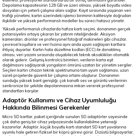
edilmesi, profesyonel standartlarda bir sonuç alınmasını garantiler.
Depolama kapasitesinin 128 GB ve üzeri olması, yüksek boyutlu video
dosyaları için yeterli çalışma alanı sağlar. Kayıt sırasında yaşanan veri
trafiği yönetimi, kartın üzerindeki işlemci biriminin kalitesiyle doğrudan
ilişkilidir ve yüksek performanslı modeller bu süreci hatasız yönetir.
Yüksek performanslı cihazlarda hafıza kartı seçimi, donanımın gerçek
potansiyelini ortaya çıkaran bir yatırım niteliğindedir. Aksiyon
kameraları, dronlar ve profesyonel fotoğraf makineleri gibi cihazlar,
çevresel koşullara ve veri hızına aynı anda uyum sağlayan kartlara
ihtiyaç duyarlar. Kartın hata düzeltme kodları (ECC) ile donatılmış
olması, veri yazımı sırasında oluşabilecek teknik aksaklıkları otomatik
olarak giderir. Gelişmiş kontrolcü birimleri, verilerin karta eşit
dağılmasını sağlayarak yongaların ömrünü uzatan bir yönetim sergiler.
Seçilen kartın cihazın teknik spektrumuna tam uyum sağlaması, uzun
süreli projelerde güvenli bir çalışma ortamı oluşturur. Donanımın
sunduğu yüksek bant genişliği, çok kanallı ses ve görüntü verilerinin
senkronize bir şekilde depolanmasına imkan vererek profesyonel
standartları karşılar.
Adaptör Kullanımı ve Cihaz Uyumluluğu
Hakkında Bilinmesi Gerekenler
Micro SD kartlar, paket içeriğinde sunulan SD adaptörler sayesinde
çok daha geniş bir cihaz yelpazesinde kullanılabilme yeteneği
kazanırlar. Adaptör, küçük boyutlu kartı standart SD kart yuvalarına
uyumlu hale getiren fiziksel bir köprü görevi görür. Dizüstü bilgisayarlar,