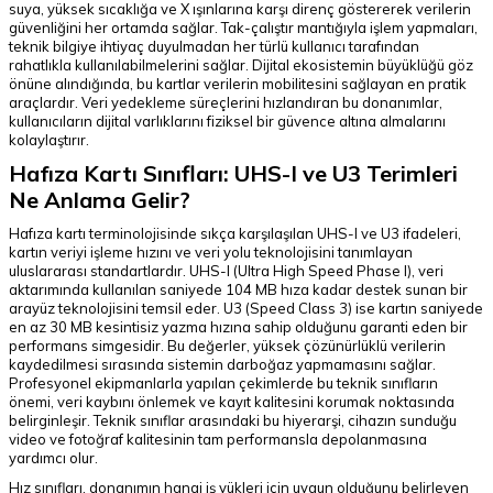
suya, yüksek sıcaklığa ve X ışınlarına karşı direnç göstererek verilerin
güvenliğini her ortamda sağlar. Tak-çalıştır mantığıyla işlem yapmaları,
teknik bilgiye ihtiyaç duyulmadan her türlü kullanıcı tarafından
rahatlıkla kullanılabilmelerini sağlar. Dijital ekosistemin büyüklüğü göz
önüne alındığında, bu kartlar verilerin mobilitesini sağlayan en pratik
araçlardır. Veri yedekleme süreçlerini hızlandıran bu donanımlar,
kullanıcıların dijital varlıklarını fiziksel bir güvence altına almalarını
kolaylaştırır.
Hafıza Kartı Sınıfları: UHS-I ve U3 Terimleri
Ne Anlama Gelir?
Hafıza kartı terminolojisinde sıkça karşılaşılan UHS-I ve U3 ifadeleri,
kartın veriyi işleme hızını ve veri yolu teknolojisini tanımlayan
uluslararası standartlardır. UHS-I (Ultra High Speed Phase I), veri
aktarımında kullanılan saniyede 104 MB hıza kadar destek sunan bir
arayüz teknolojisini temsil eder. U3 (Speed Class 3) ise kartın saniyede
en az 30 MB kesintisiz yazma hızına sahip olduğunu garanti eden bir
performans simgesidir. Bu değerler, yüksek çözünürlüklü verilerin
kaydedilmesi sırasında sistemin darboğaz yapmamasını sağlar.
Profesyonel ekipmanlarla yapılan çekimlerde bu teknik sınıfların
önemi, veri kaybını önlemek ve kayıt kalitesini korumak noktasında
belirginleşir. Teknik sınıflar arasındaki bu hiyerarşi, cihazın sunduğu
video ve fotoğraf kalitesinin tam performansla depolanmasına
yardımcı olur.
Hız sınıfları, donanımın hangi iş yükleri için uygun olduğunu belirleyen