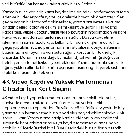
veri bütünlüğünü korumak adına kritik bir rol üstlenir.
Yazma hızı ise verilerin karta kaydedilme anındaki performansını temsil
eder ve bu değer profesyonel çekimlerde hayati bir önem taşır. Seri
çekim yapan bir fotoğraf makinesinde, yazma hızı yetersiz kalırsa
cihazın belleği dolar ve çekim işlemi kesintiye uğrar. Hızlı yazma
kapasitesi, yüksek çözünürlüklü video kayıtlarının takılmadan ve kare
kaybı yaşanmadan tamamlanmasını sağlar. Dosya kaydetme
işlemlerinin süresi azaldıkça, kullanıcı bir sonraki işleme daha hızlı
geçiş yapabilir. Yazma performansının stabilitesi, dosya sisteminin
bozulmasını önleyen ve veri bütünlüğünü koruyan bir teknolojik
unsurdur. Donanımın sunduğu bu hızlar, dijital verimliliği doğrudan
belirleyen en temel fiziksel yeteneklerdir. Yazma hızındaki süreklilik,
ağır iş yükleri altında bile kartın aşırı ısınmasını engelleyerek sistemin
stabil kalmasına destek verir.
4K Video Kaydı ve Yüksek Performanslı
Cihazlar İçin Kart Seçimi
4K video kaydı yapabilen modern kameralar ve akıllı telefonlar,
saniyede devasa miktarda veri üreterek bu verinin anlık
depolanmasını talep ederler. Bu yüksek çözünürlük seviyesinde kayıt
yapmak için kartın yazma hızının veri akışına yetişebilmesi teknik bir
zorunluluktur. Yetersiz hıza sahip kartlar, videonun kaydedilmesi
sırasında kare atlamalarına veya kaydın tamamen durmasına yol
açabilir. 4K içerik üretimi için U3 ve üzerindeki hız sınıflarının tercih