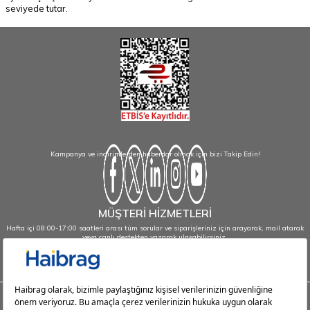
seviyede tutar.
Kampanya ve indirimlerden haberdar olmak için bizi Takip Edin!
MÜŞTERİ HİZMETLERİ
Hafta içi 08:00-17:00 saatleri arası tüm sorular ve siparişleriniz için arayarak, mail atarak
veya canlı destekten yazarak ulaşabilirsiniz.
info@haibrag.com - 0850 532 43 23
Haibrag.com