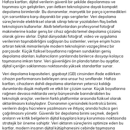
Hafıza kartları, dijital verilerin güvenli bir şekilde depolanması ve
taşınması için geliştirilen, yarı iletken teknolojisine dayalı kompakt
depolama birimleridir. Bu donanımlar, manyetik bir parça içermedikleri
için sarsıntılara karşı dayanıklı bir yapı sergilerler. Veri depolama
süreçlerinde elektriksel olarak silinip tekrar yazılabilen flaş bellek
teknolojisini kullanırlar. Akıllı telefonlardan profesyonel fotoğraf
makinelerine kadar geniş bir cihaz ağında temel depolama çözümü
olarak görev alırlar. Dijital dünyadaki fotoğraf, video ve uygulama
verilerinin taşınabilirliğini sağlayan bu sistemler, veriye erişim hızını
artıran teknik mimarileriyle modern teknolojinin vazgeçilmez bir
parçasıdır. Küçük fiziksel boyutlarına rağmen sundukları geniş
depolama alanları, kullanıcıların yanlarında binlerce dosyayı kolayca
taşımasına imkan tanır. Veri güvenliğini ön planda tutan bu aygıtlar,
dijital içeriğin saklanması noktasında yüksek standartlar sunar.
Veri depolama kapasiteleri, gigabayt (GB) cinsinden ifade edilirken
cihazın performansını belirleyen ana unsur hız sınıflarıdır. Hafıza
kartları, cihazların dahili depolama alanlarının yetersiz kaldığı
durumlarda düşük maliyetli ve etkili bir çözüm sunar. Küçük boyutlarına
rağmen devasa miktarda veriyi bünyesinde barındırabilen bu
teknolojik araçlar, verilerin farklı platformlar arasında fiziksel olarak
aktarılmasını kolaylaştırır. Donanımın içerisindeki kontrolcü birimi,
verilerin doğru hücrelere yazılmasını ve ihtiyaç anında hızlıca geri
çağrılmasını yönetir. Güvenilir bir depolama birimi seçmek, değerli
anıların ve kritik belgelerin dijital kayıplara karşı korunması noktasında
stratejik bir öneme sahiptir. Veri aktarım süreçlerini optimize eden bu
kartlar, modern insanın dijital kütüphanesini cebinde taşımasına