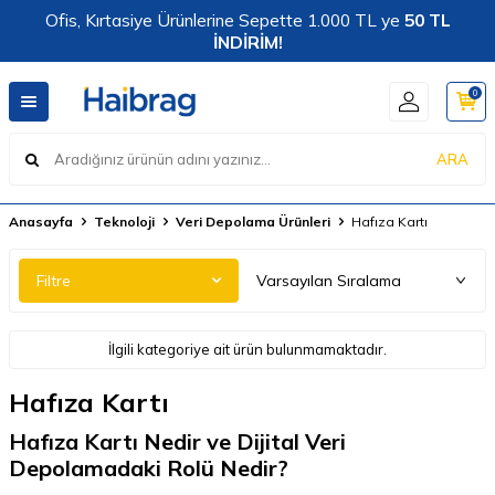
Ofis, Kırtasiye Ürünlerine Sepette 1.000 TL ye
50 TL
İNDİRİM!
0
ARA
Anasayfa
Teknoloji
Veri Depolama Ürünleri
Hafıza Kartı
Filtre
İlgili kategoriye ait ürün bulunmamaktadır.
Hafıza Kartı
Hafıza Kartı Nedir ve Dijital Veri
Depolamadaki Rolü Nedir?