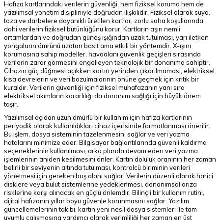
Hafıza kartlarındaki verilerin güvenliği, hem fiziksel koruma hem de
yazılımsal yönetim disipliniyle doğrudan ilişkilidir. Fiziksel olarak suya,
toza ve darbelere dayanıklı üretilen kartlar, zorlu saha koşullarında
dahi verilerin fiziksel bütünlüğünü korur. Kartların aşırı nemli
ortamlardan ve doğrudan güneş ışığından uzak tutulması, yarı iletken
yongaların ömrünü uzatan basit ama etkili bir yöntemdir. X-ışını
korumasına sahip modeller, havaalanı güvenlik geçişleri sırasında
verilerin zarar görmesini engelleyen teknolojik bir donanıma sahiptir.
Cihazın güç düğmesi açıkken kartın yerinden çıkarılmaması, elektriksel
kısa devrelerin ve veri bozulmalarının önüne geçmek için kritik bir
kuraldır. Verilerin güvenliği için fiziksel muhafazanın yanı sıra
elektriksel akımların kararlılığı da donanım sağlığı için büyük önem
taşır.
Yazılımsal açıdan uzun ömürlü bir kullanım için hafıza kartlarının
periyodik olarak kullanıldıkları cihaz içerisinde formatlanması önerilir.
Bu işlem, dosya sisteminin tazelenmesini sağlar ve veri yazma
hatalarını minimize eder. Bilgisayar bağlantılarında güvenli kaldırma
seçeneklerinin kullanılması, arka planda devam eden veri yazma
işlemlerinin aniden kesilmesini önler. Kartın doluluk oranının her zaman
belirli bir seviyenin altında tutulması, kontrolcü biriminin verileri
yönetmesi için gereken boş alanı sağlar. Verilerin düzenli olarak harici
disklere veya bulut sistemlerine yedeklenmesi, donanımsal arıza
risklerine karşı alınacak en güçlü önlemdir. Bilinçli bir kullanım rutini,
dijital hafızanın yıllar boyu güvenle korunmasını sağlar. Yazılım
güncellemelerinin takibi, kartın yeni nesil dosya sistemleri ile tam
uyumlu çalışmasına yardımcı olarak verimliliği her zaman en üst