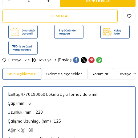
SEPETE EKLE
HEMEN AL
Paylaş
Listeye Ekle
Tavsiye Et
Ürün Açıklaması
Ödeme Seçenekleri
Yorumlar
Tavsiye Et
İzeltaş 4770190060 Lokma Uçlu Tornavida 6 mm
Çap (mm) : 6
Uzunluk (mm) : 220
Çalışma Uzunluğu (mm) : 125
Ağırlık (g) : 80