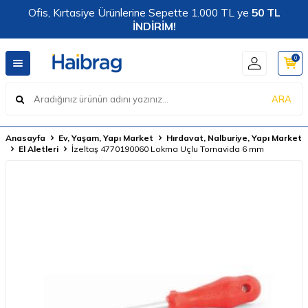
Ofis, Kırtasiye Ürünlerine Sepette 1.000 TL ye
50 TL
İNDİRİM!
0
ARA
Anasayfa
Ev, Yaşam, Yapı Market
Hırdavat, Nalburiye, Yapı Market
El Aletleri
İzeltaş 4770190060 Lokma Uçlu Tornavida 6 mm