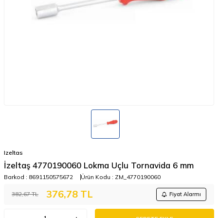
Izeltas
İzeltaş 4770190060 Lokma Uçlu Tornavida 6 mm
Barkod :
8691150575672
Ürün Kodu :
ZM_4770190060
376,78
TL
382,67
TL
Fiyat Alarmı