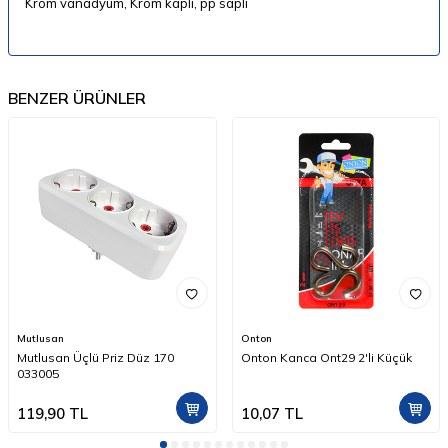
Krom vanadyum, Krom kaplı, pp saplı
BENZER ÜRÜNLER
Mutlusan
Onton
Mutlusan Üçlü Priz Düz 170
Onton Kanca Ont29 2'li Küçük
033005
119,90
TL
10,07
TL