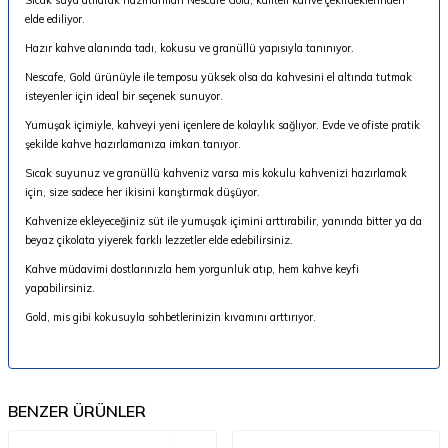
elde ediliyor.
Hazır kahve alanında tadı, kokusu ve granüllü yapısıyla tanınıyor.
Nescafe, Gold ürünüyle ile temposu yüksek olsa da kahvesini el altında tutmak
isteyenler için ideal bir seçenek sunuyor.
Yumuşak içimiyle, kahveyi yeni içenlere de kolaylık sağlıyor. Evde ve ofiste pratik
şekilde kahve hazırlamanıza imkan tanıyor.
Sıcak suyunuz ve granüllü kahveniz varsa mis kokulu kahvenizi hazırlamak
için, size sadece her ikisini karıştırmak düşüyor.
Kahvenize ekleyeceğiniz süt ile yumuşak içimini arttırabilir, yanında bitter ya da
beyaz çikolata yiyerek farklı lezzetler elde edebilirsiniz.
Kahve müdavimi dostlarınızla hem yorgunluk atıp, hem kahve keyfi
yapabilirsiniz.
Gold, mis gibi kokusuyla sohbetlerinizin kıvamını arttırıyor.
BENZER ÜRÜNLER