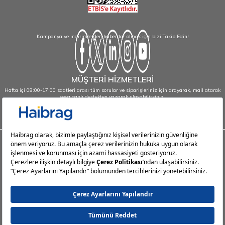
Kampanya ve indirimlerden haberdar olmak için bizi Takip Edin!
MÜŞTERİ HİZMETLERİ
Hafta içi 08:00-17:00 saatleri arası tüm sorular ve siparişleriniz için arayarak, mail atarak
veya canlı destekten yazarak ulaşabilirsiniz.
info@haibrag.com - 0850 532 43 23
Haibrag.com
Kategoriler
Popüler Sayfalar
Popüler Markalar