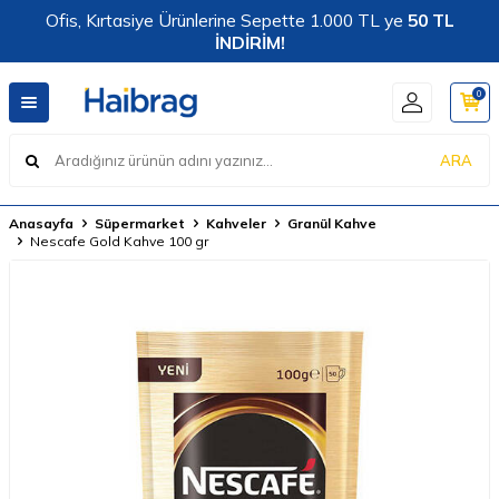
Ofis, Kırtasiye Ürünlerine Sepette 1.000 TL ye
50 TL
İNDİRİM!
0
ARA
Anasayfa
Süpermarket
Kahveler
Granül Kahve
Nescafe Gold Kahve 100 gr