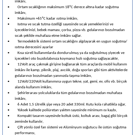
imkânı,
•
Ortam sıcaklığının maksimum 18⁰C derece altına kadar soğutma
imkânı,
•
Maksimum +65⁰C kadar ısıtma imkânı,
•
Isıtma ve sıcak tutma özelliği sayesinde sıcak yemeklerinizi ve
içeceklerinizi, bebek maması, çorba, pizza vb. gıdalarınızı bozulmadan
sıcak şekilde muhafaza etme imkânı sağlar.
•
Termoelektrik sistemi ortam sıcaklığını algılayarak en uygun soğutma/
ısıtma derecesini ayarlar
•
Kısa süreli kullanımlarda dondurulmuş ya da soğutulmuş yiyecek ve
içecekleri oto buzdolabınıza koymanız hızlı soğutma sağlayacaktır,
•
12Volt araç çakmak girişine bağlanarak tüm araçlarda mobil kullanım
imkânı ile kamp, piknik, plaj, avcılık, doğa sporları gibi tüm aktivitelerde
gıdalarınızı bozulmadan yanınızda taşıma imkânı,
•
12Volt/220Volt kullanımına uygun tekne, yat, gemi, ev, ofis vb. birçok
alanda kullanım imkânı,
•
Şehirlerarası yolculuklarda tüm gıdalarınızı bozulmadan muhafaza
imkânı,
•
6 Adet 1,5 Litrelik şişe veya 20 adet 330ml. Kutu kola rahatlıkla sığar,
•
Yüksek kalitede poliüretan yalıtım sayesinde minimum ısı kaybı,
•
Kompakt tasarım sayesinde koltuk üstü, koltuk arası, bagaj gibi birçok
zeminde kullanılır,
•
Çift yönlü özel fan sistemi ve Alüminyum soğutucu ile üstün soğutma
performansı,