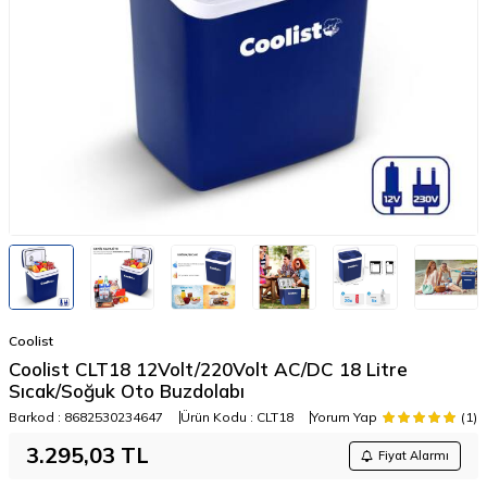
Coolist
Coolist CLT18 12Volt/220Volt AC/DC 18 Litre
Sıcak/Soğuk Oto Buzdolabı
Barkod :
8682530234647
Ürün Kodu :
CLT18
Yorum Yap
(1)
3.295,03
TL
Fiyat Alarmı