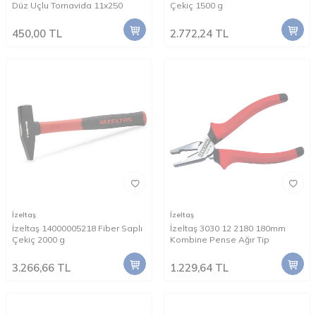
Düz Uçlu Tornavida 11x250
Çekiç 1500 g
450,00
TL
2.772,24
TL
İzeltaş
İzeltaş
İzeltaş 14000005218 Fiber Saplı
İzeltaş 3030 12 2180 180mm
Çekiç 2000 g
Kombine Pense Ağır Tip
3.266,66
TL
1.229,64
TL