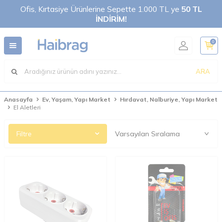
Ofis, Kırtasiye Ürünlerine Sepette 1.000 TL ye
50 TL
İNDİRİM!
0
ARA
Anasayfa
Ev, Yaşam, Yapı Market
Hırdavat, Nalburiye, Yapı Market
El Aletleri
Filtre