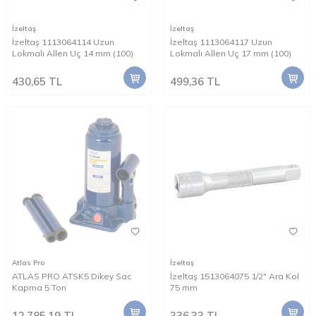
İzeltaş
İzeltaş
İzeltaş 1113064114 Uzun
İzeltaş 1113064117 Uzun
Lokmalı Allen Uç 14 mm (100)
Lokmalı Allen Uç 17 mm (100)
430,65
TL
499,36
TL
Atlas Pro
İzeltaş
ATLAS PRO ATSK5 Dikey Sac
İzeltaş 1513064075 1/2" Ara Kol
Kapma 5 Ton
75 mm
12.785,19
TL
336,33
TL