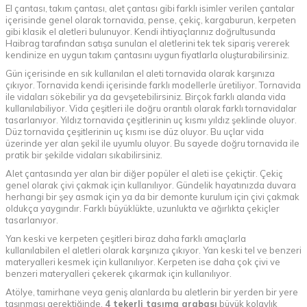
El çantası, takım çantası, alet çantası gibi farklı isimler verilen çantalar
içerisinde genel olarak tornavida, pense, çekiç, kargaburun, kerpeten
gibi klasik el aletleri bulunuyor. Kendi ihtiyaçlarınız doğrultusunda
Haibrag tarafından satışa sunulan el aletlerini tek tek sipariş vererek
kendinize en uygun takım çantasını uygun fiyatlarla oluşturabilirsiniz.
Gün içerisinde en sık kullanılan el aleti tornavida olarak karşınıza
çıkıyor. Tornavida kendi içerisinde farklı modellerle üretiliyor. Tornavida
ile vidaları sökebilir ya da gevşetebilirsiniz. Birçok farklı alanda vida
kullanılabiliyor. Vida çeşitleri ile doğru orantılı olarak farklı tornavidalar
tasarlanıyor. Yıldız tornavida çeşitlerinin uç kısmı yıldız şeklinde oluyor.
Düz tornavida çeşitlerinin uç kısmı ise düz oluyor. Bu uçlar vida
üzerinde yer alan şekil ile uyumlu oluyor. Bu sayede doğru tornavida ile
pratik bir şekilde vidaları sıkabilirsiniz.
Alet çantasında yer alan bir diğer popüler el aleti ise çekiçtir. Çekiç
genel olarak çivi çakmak için kullanılıyor. Gündelik hayatınızda duvara
herhangi bir şey asmak için ya da bir demonte kurulum için çivi çakmak
oldukça yaygındır. Farklı büyüklükte, uzunlukta ve ağırlıkta çekiçler
tasarlanıyor.
Yan keski ve kerpeten çeşitleri biraz daha farklı amaçlarla
kullanılabilen el aletleri olarak karşınıza çıkıyor. Yan keski tel ve benzeri
materyalleri kesmek için kullanılıyor. Kerpeten ise daha çok çivi ve
benzeri materyalleri çekerek çıkarmak için kullanılıyor.
Atölye, tamirhane veya geniş alanlarda bu aletlerin bir yerden bir yere
taşınması gerektiğinde,
4 tekerli taşıma arabası
büyük kolaylık