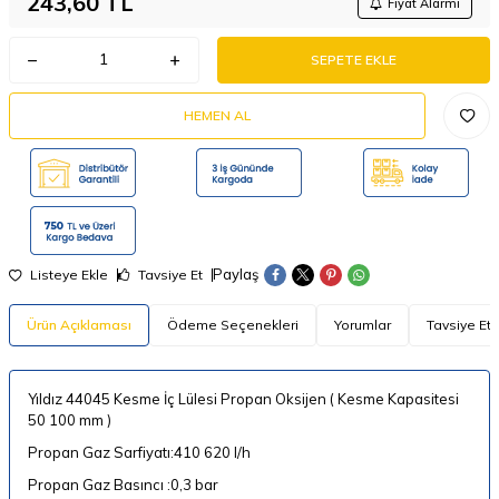
243,60
TL
Fiyat Alarmı
SEPETE EKLE
HEMEN AL
Paylaş
Listeye Ekle
Tavsiye Et
Ürün Açıklaması
Ödeme Seçenekleri
Yorumlar
Tavsiye Et
Yıldız 44045 Kesme İç Lülesi Propan Oksijen ( Kesme Kapasitesi
50 100 mm )
Propan Gaz Sarfiyatı:410 620 l/h
Propan Gaz Basıncı :0,3 bar