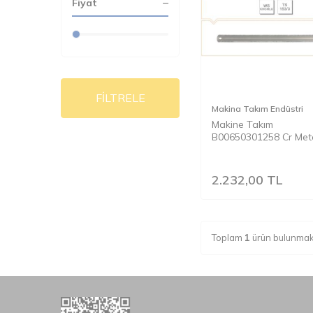
Fiyat
FİLTRELE
Makina Takım Endüstri
Makine Takım
B00650301258 Cr Meta
Testeresi 300x25x08
Z:18
2.232,00
TL
Toplam
1
ürün bulunmak