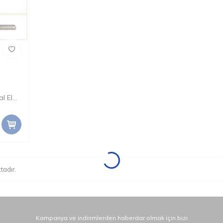
l El
 mm-Ca
tadır.
Kampanya ve indirimlerden haberdar olmak için bizi