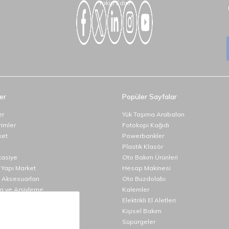
Takip Edin!
er
Popüler Sayfalar
er
Yük Taşıma Arabaları
rimler
Fotokopi Kağıdı
ket
Powerbankler
Plastik Klasör
rtasiye
Oto Bakım Ürünleri
 Yapı Market
Hesap Makinesi
 Aksesuarları
Oto Buzdolabı
 ve Arşivleme
Kalemler
uar
Elektrikli El Aletleri
Malzemeleri
Kişisel Bakım
 Ürünler
Süpürgeler