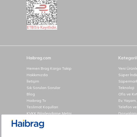
Haibrag.com
Kategoril
Hemen Brag Kargo Takip
Yeni Ürünl
Hakkımızda
Süper İndi
İletişim
Süpermar
Sık Sorulan Sorular
Teknoloji
Blog
Ofis ve Kı
Haibrag Tv
Ev, Yaşam,
Teslimat Koşulları
Telefon ve
KVKK Bilgilendirme Metni
Dosyalama
Gizlilik ve Güvenlik
Oto Akses
Garanti ve İade Koşulları
Temizlik 
Üyelik Sözleşmesi
Elektronik