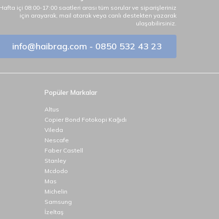
Hafta içi 08:00-17:00 saatleri arası tüm sorular ve siparişleriniz
için arayarak, mail atarak veya canlı destekten yazarak
ulaşabilirsiniz.
info@haibrag.com - 0850 532 43 23
Popüler Markalar
Altus
Copier Bond Fotokopi Kağıdı
Vileda
Nescafe
Faber Castell
Stanley
Mcdodo
Mas
Michelin
Samsung
İzeltaş