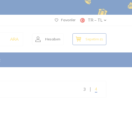
Favoriler
TR − TL
ARA
Hesabım
Sepetim
(
0
)
t
4
3