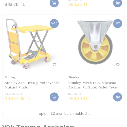
343,20
TL
354,35
TL
%
20
%
7
Stanley
Stanley
Stanley X150 150Kg Profesyonel
Stanley PA609 PC528 Taşıma
Makaslı Platform
Arabası PU Sabit Yedek Teker
24.204,96
TL
828,36
TL
19.457,06
TL
769,10
TL
Toplam
22
ürün bulunmaktadır.