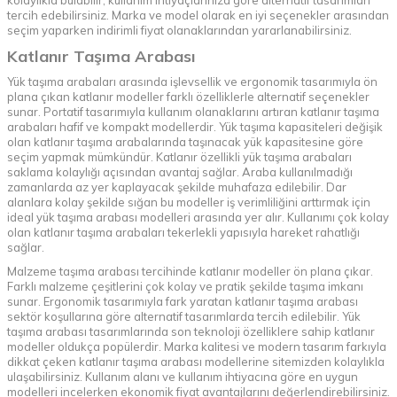
kolaylıkla bulabilir, kullanım ihtiyaçlarınıza göre alternatif tasarımları
tercih edebilirsiniz. Marka ve model olarak en iyi seçenekler arasından
seçim yaparken indirimli fiyat olanaklarından yararlanabilirsiniz.
Katlanır Taşıma Arabası
Yük taşıma arabaları arasında işlevsellik ve ergonomik tasarımıyla ön
plana çıkan katlanır modeller farklı özelliklerle alternatif seçenekler
sunar. Portatif tasarımıyla kullanım olanaklarını artıran katlanır taşıma
arabaları hafif ve kompakt modellerdir. Yük taşıma kapasiteleri değişik
olan katlanır taşıma arabalarında taşınacak yük kapasitesine göre
seçim yapmak mümkündür. Katlanır özellikli yük taşıma arabaları
saklama kolaylığı açısından avantaj sağlar. Araba kullanılmadığı
zamanlarda az yer kaplayacak şekilde muhafaza edilebilir. Dar
alanlara kolay şekilde sığan bu modeller iş verimliliğini arttırmak için
ideal yük taşıma arabası modelleri arasında yer alır. Kullanımı çok kolay
olan katlanır taşıma arabaları tekerlekli yapısıyla hareket rahatlığı
sağlar.
Malzeme taşıma arabası tercihinde katlanır modeller ön plana çıkar.
Farklı malzeme çeşitlerini çok kolay ve pratik şekilde taşıma imkanı
sunar. Ergonomik tasarımıyla fark yaratan katlanır taşıma arabası
sektör koşullarına göre alternatif tasarımlarda tercih edilebilir. Yük
taşıma arabası tasarımlarında son teknoloji özelliklere sahip katlanır
modeller oldukça popülerdir. Marka kalitesi ve modern tasarım farkıyla
dikkat çeken katlanır taşıma arabası modellerine sitemizden kolaylıkla
ulaşabilirsiniz. Kullanım alanı ve kullanım ihtiyacına göre en uygun
modelleri incelerken ekonomik fiyat avantajlarını değerlendirebilirsiniz.