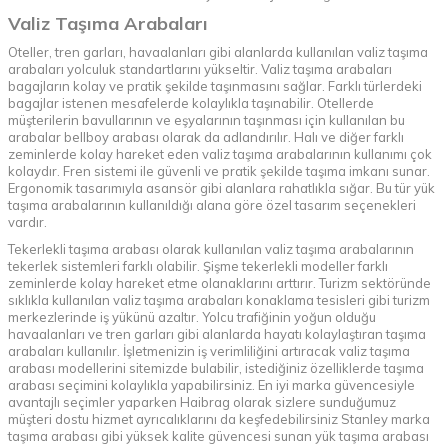
Valiz Taşıma Arabaları
Oteller, tren garları, havaalanları gibi alanlarda kullanılan valiz taşıma
arabaları yolculuk standartlarını yükseltir. Valiz taşıma arabaları
bagajların kolay ve pratik şekilde taşınmasını sağlar. Farklı türlerdeki
bagajlar istenen mesafelerde kolaylıkla taşınabilir. Otellerde
müşterilerin bavullarının ve eşyalarının taşınması için kullanılan bu
arabalar bellboy arabası olarak da adlandırılır. Halı ve diğer farklı
zeminlerde kolay hareket eden valiz taşıma arabalarının kullanımı çok
kolaydır. Fren sistemi ile güvenli ve pratik şekilde taşıma imkanı sunar.
Ergonomik tasarımıyla asansör gibi alanlara rahatlıkla sığar. Bu tür yük
taşıma arabalarının kullanıldığı alana göre özel tasarım seçenekleri
vardır.
Tekerlekli taşıma arabası olarak kullanılan valiz taşıma arabalarının
tekerlek sistemleri farklı olabilir. Şişme tekerlekli modeller farklı
zeminlerde kolay hareket etme olanaklarını arttırır. Turizm sektöründe
sıklıkla kullanılan valiz taşıma arabaları konaklama tesisleri gibi turizm
merkezlerinde iş yükünü azaltır. Yolcu trafiğinin yoğun olduğu
havaalanları ve tren garları gibi alanlarda hayatı kolaylaştıran taşıma
arabaları kullanılır. İşletmenizin iş verimliliğini artıracak valiz taşıma
arabası modellerini sitemizde bulabilir, istediğiniz özelliklerde taşıma
arabası seçimini kolaylıkla yapabilirsiniz. En iyi marka güvencesiyle
avantajlı seçimler yaparken Haibrag olarak sizlere sunduğumuz
müşteri dostu hizmet ayrıcalıklarını da keşfedebilirsiniz
Stanley marka
taşıma arabası
gibi yüksek kalite güvencesi sunan yük taşıma arabası