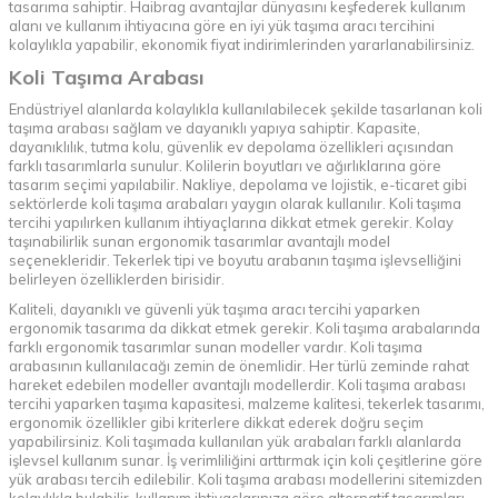
tasarıma sahiptir. Haibrag avantajlar dünyasını keşfederek kullanım
alanı ve kullanım ihtiyacına göre en iyi yük taşıma aracı tercihini
kolaylıkla yapabilir, ekonomik fiyat indirimlerinden yararlanabilirsiniz.
Koli Taşıma Arabası
Endüstriyel alanlarda kolaylıkla kullanılabilecek şekilde tasarlanan koli
taşıma arabası sağlam ve dayanıklı yapıya sahiptir. Kapasite,
dayanıklılık, tutma kolu, güvenlik ev depolama özellikleri açısından
farklı tasarımlarla sunulur. Kolilerin boyutları ve ağırlıklarına göre
tasarım seçimi yapılabilir. Nakliye, depolama ve lojistik, e-ticaret gibi
sektörlerde koli taşıma arabaları yaygın olarak kullanılır. Koli taşıma
tercihi yapılırken kullanım ihtiyaçlarına dikkat etmek gerekir. Kolay
taşınabilirlik sunan ergonomik tasarımlar avantajlı model
seçenekleridir. Tekerlek tipi ve boyutu arabanın taşıma işlevselliğini
belirleyen özelliklerden birisidir.
Kaliteli, dayanıklı ve güvenli yük taşıma aracı tercihi yaparken
ergonomik tasarıma da dikkat etmek gerekir. Koli taşıma arabalarında
farklı ergonomik tasarımlar sunan modeller vardır. Koli taşıma
arabasının kullanılacağı zemin de önemlidir. Her türlü zeminde rahat
hareket edebilen modeller avantajlı modellerdir. Koli taşıma arabası
tercihi yaparken taşıma kapasitesi, malzeme kalitesi, tekerlek tasarımı,
ergonomik özellikler gibi kriterlere dikkat ederek doğru seçim
yapabilirsiniz. Koli taşımada kullanılan yük arabaları farklı alanlarda
işlevsel kullanım sunar. İş verimliliğini arttırmak için koli çeşitlerine göre
yük arabası tercih edilebilir. Koli taşıma arabası modellerini sitemizden