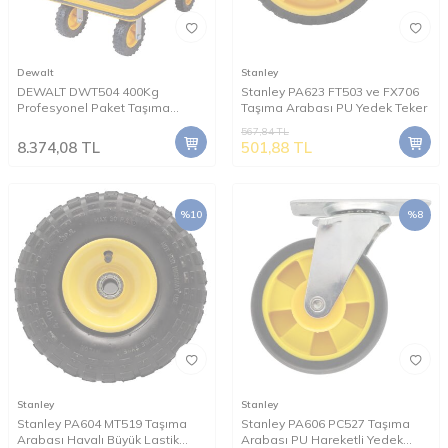
Dewalt
Stanley
DEWALT DWT504 400Kg
Stanley PA623 FT503 ve FX706
Profesyonel Paket Taşıma
Taşıma Arabası PU Yedek Teker
Arabası
567,84
TL
8.374,08
TL
501,88
TL
%
10
%
8
Stanley
Stanley
Stanley PA604 MT519 Taşıma
Stanley PA606 PC527 Taşıma
Arabası Havalı Büyük Lastik
Arabası PU Hareketli Yedek