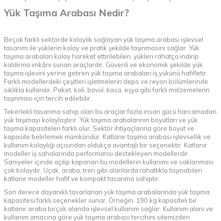
Yük Taşıma Arabası Nedir?
Birçok farklı sektörde kolaylık sağlayan yük taşıma arabası işlevsel
tasarımı ile yüklerin kolay ve pratik şekilde taşınmasını sağlar. Yük
taşıma arabaları kolay hareket ettirilebilen, yükleri rahatça indirip
kaldırma imkânı sunan araçlardır. Güvenli ve ekonomik şekilde yük
taşıma işlevini yerine getiren yük taşıma arabaları iş yükünü hafifletir.
Farklı modellerdeki çeşitleri işletmelerin depo ve reyon bölümlerinde
sıklıkla kullanılır. Paket, koli, bavul, kasa, eşya gibi farklı malzemelerin
taşınması için tercih edilebilir.
Tekerlekli tasarıma sahip olan bu araçlar fazla insan gücü harcamadan
yük taşımayı kolaylaştırır. Yük taşıma arabalarının boyutları ve yük
taşıma kapasiteleri farklı olur. Sektör ihtiyaçlarına göre boyut ve
kapasite belirlemek mümkündür. Katlanır taşıma arabası işlevsellik ve
kullanım kolaylığı açısından oldukça avantajlı bir seçenektir. Katlanır
modeller iş sahalarında performansı destekleyen modellerdir.
Saniyeler içinde açılıp kapanan bu modellerin kullanımı ve saklanması
çok kolaydır. Uçak, araba, tren gibi alanlarda rahatlıkla taşınabilen
katlanır modeller hafif ve kompakt tasarıma sahiptir.
Son derece dayanıklı tasarlanan yük taşıma arabalarında yük taşıma
kapasitesi farklı seçenekler sunar. Örneğin, 190 kg kapasiteli bir
katlanır araba birçok alanda işlevsel kullanım sağlar. Kullanım alanı ve
kullanım amacına göre yük taşıma arabası tercihini sitemizden