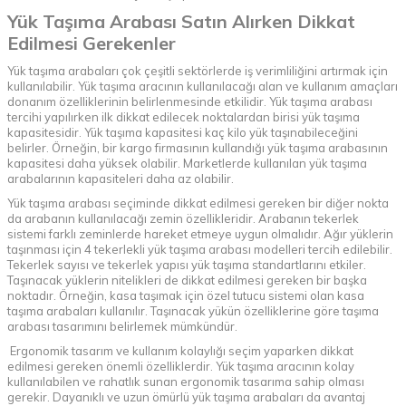
Yük Taşıma Arabası Satın Alırken Dikkat
Edilmesi Gerekenler
Yük taşıma arabaları çok çeşitli sektörlerde iş verimliliğini artırmak için
kullanılabilir. Yük taşıma aracının kullanılacağı alan ve kullanım amaçları
donanım özelliklerinin belirlenmesinde etkilidir. Yük taşıma arabası
tercihi yapılırken ilk dikkat edilecek noktalardan birisi yük taşıma
kapasitesidir. Yük taşıma kapasitesi kaç kilo yük taşınabileceğini
belirler. Örneğin, bir kargo firmasının kullandığı yük taşıma arabasının
kapasitesi daha yüksek olabilir. Marketlerde kullanılan yük taşıma
arabalarının kapasiteleri daha az olabilir.
Yük taşıma arabası seçiminde dikkat edilmesi gereken bir diğer nokta
da arabanın kullanılacağı zemin özellikleridir. Arabanın tekerlek
sistemi farklı zeminlerde hareket etmeye uygun olmalıdır. Ağır yüklerin
taşınması için 4 tekerlekli yük taşıma arabası modelleri tercih edilebilir.
Tekerlek sayısı ve tekerlek yapısı yük taşıma standartlarını etkiler.
Taşınacak yüklerin nitelikleri de dikkat edilmesi gereken bir başka
noktadır. Örneğin, kasa taşımak için özel tutucu sistemi olan kasa
taşıma arabaları kullanılır. Taşınacak yükün özelliklerine göre taşıma
arabası tasarımını belirlemek mümkündür.
Ergonomik tasarım ve kullanım kolaylığı seçim yaparken dikkat
edilmesi gereken önemli özelliklerdir. Yük taşıma aracının kolay
kullanılabilen ve rahatlık sunan ergonomik tasarıma sahip olması
gerekir. Dayanıklı ve uzun ömürlü yük taşıma arabaları da avantaj