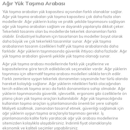
Ağır Yük Taşıma Arabası
Yük taşıma arabaları yük kapasitesi açısından farklı olanaklar sağlar.
Ağır yük taşıma arabaları yük taşıma kapasitesi çok daha fazla olan
modellerdir. Ağır yüklerin kolay ve pratik şekilde taşınmasını sağlayan
ağır yük taşıma arabaları sağlam ve dayanıklı yapılarıyla dikkat çeker.
Tekerlekli tasarımı olan bu modellerde tekerlek donanımları farklı
olabilir. Endüstriyel kullanım için tasarlanan bu modeller boyut olarak
daha büyük ve çok tekerlekli tasarımlar sunar. Ağır yük taşıma
arabalarının tasarım özellikleri hafif yük taşıma arabalarında daha
farklıdır. Ağır yüklerin taşınmasında güvenlik ihtiyacı daha fazladır. Ağır
yük taşıma arabaları güvenli şekilde yük taşıma olanağı sunar.
Ağır yük taşıma arabası modellerinde farklı yük çeşitlerine ve
kapasitelerine göre tercih edilebilecek seçenekler vardır. Ağır yüklerin
taşınması için alternatif taşıma arabası modelleri sıklıkla tercih edilir.
Farklı zeminlere uygun tekerlek donanımları sayesinde her türlü alanda
hareket kolaylığı sağlanır. Ağır yüklerin nitelikleri farklı olacağından
tercih edilecek taşıma aracı da farklı donanımlara sahip olmalıdır. Ağır
yüklerin taşınmasında güvenlik, işlevsellik, ergonomi gibi özelliklerle ön
plana çıkan yük taşıma araçları kullanılabilir. Ağır yük taşımacılığında
kullanılan taşıma araçları iş planlamasında önemli bir yere sahiptir.
Maliyeti azaltmak, zamandan tasarruf etmek, güvenliği sağlamak için
ağır yüklerin uygun taşıma araçlarıyla taşınması gerekir. İş
planlamasında kalite farkı yaratacak ağır yük arabası modellerine
sitemizden kolaylıkla ulaşabilirsiniz. İndirimli fiyat olanaklarıyla
ekonomik ve kaliteli seçimler yapabilirsiniz.