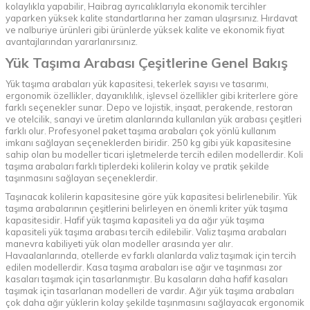
kolaylıkla yapabilir, Haibrag ayrıcalıklarıyla ekonomik tercihler
yaparken yüksek kalite standartlarına her zaman ulaşırsınız.
Hırdavat
ve nalburiye ürünleri
gibi ürünlerde yüksek kalite ve ekonomik fiyat
avantajlarından yararlanırsınız.
Yük Taşıma Arabası Çeşitlerine Genel Bakış
Yük taşıma arabaları yük kapasitesi, tekerlek sayısı ve tasarımı,
ergonomik özellikler, dayanıklılık, işlevsel özellikler gibi kriterlere göre
farklı seçenekler sunar. Depo ve lojistik, inşaat, perakende, restoran
ve otelcilik, sanayi ve üretim alanlarında kullanılan yük arabası çeşitleri
farklı olur. Profesyonel paket taşıma arabaları çok yönlü kullanım
imkanı sağlayan seçeneklerden biridir. 250 kg gibi yük kapasitesine
sahip olan bu modeller ticari işletmelerde tercih edilen modellerdir. Koli
taşıma arabaları farklı tiplerdeki kolilerin kolay ve pratik şekilde
taşınmasını sağlayan seçeneklerdir.
Taşınacak kolilerin kapasitesine göre yük kapasitesi belirlenebilir. Yük
taşıma arabalarının çeşitlerini belirleyen en önemli kriter yük taşıma
kapasitesidir. Hafif yük taşıma kapasiteli ya da ağır yük taşıma
kapasiteli yük taşıma arabası tercih edilebilir. Valiz taşıma arabaları
manevra kabiliyeti yük olan modeller arasında yer alır.
Havaalanlarında, otellerde ev farklı alanlarda valiz taşımak için tercih
edilen modellerdir. Kasa taşıma arabaları ise ağır ve taşınması zor
kasaları taşımak için tasarlanmıştır. Bu kasaların daha hafif kasaları
taşımak için tasarlanan modelleri de vardır. Ağır yük taşıma arabaları
çok daha ağır yüklerin kolay şekilde taşınmasını sağlayacak ergonomik