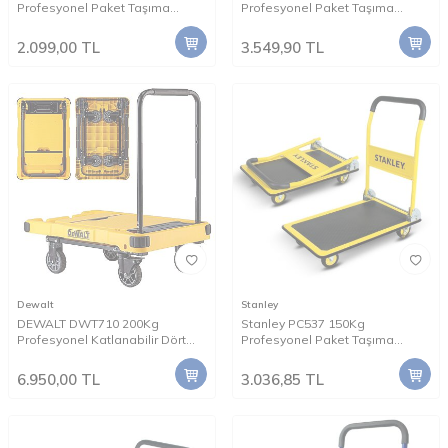
Profesyonel Paket Taşıma
Profesyonel Paket Taşıma
Arabası
Arabası
2.099,00
TL
3.549,90
TL
Dewalt
Stanley
DEWALT DWT710 200Kg
Stanley PC537 150Kg
Profesyonel Katlanabilir Dört
Profesyonel Paket Taşıma
Tekerlekli Yük ve Paket Taşıma
Arabası
Arabası
6.950,00
TL
3.036,85
TL