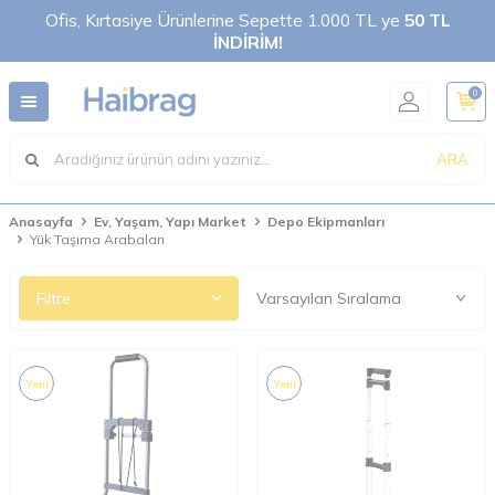
Ofis, Kırtasiye Ürünlerine Sepette 1.000 TL ye
50 TL
İNDİRİM!
0
ARA
Anasayfa
Ev, Yaşam, Yapı Market
Depo Ekipmanları
Yük Taşıma Arabaları
Filtre
Yeni
Yeni