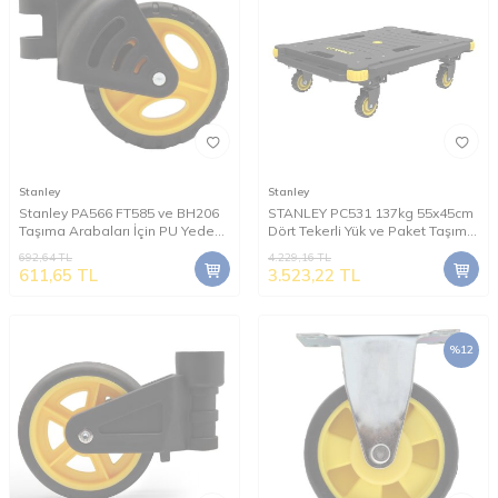
Stanley
Stanley
Stanley PA566 FT585 ve BH206
STANLEY PC531 137kg 55x45cm
Taşıma Arabaları İçin PU Yedek
Dört Tekerli Yük ve Paket Taşıma
Sabit Teker
Arabası
692,64
TL
4.229,16
TL
611,65
TL
3.523,22
TL
%
12