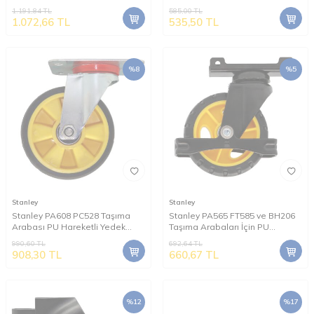
Yedek Teker
Teker
1.191,84
TL
585,00
TL
1.072,66
TL
535,50
TL
%
8
%
5
Stanley
Stanley
Stanley PA608 PC528 Taşıma
Stanley PA565 FT585 ve BH206
Arabası PU Hareketli Yedek
Taşıma Arabaları İçin PU
Teker
Hareketli Yedek Teker
990,60
TL
692,64
TL
908,30
TL
660,67
TL
%
12
%
17