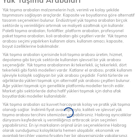
Yük Taşıma Arabaları
Yük taşıma arabaları malzemelerin hızlı, verimli ve kolay şekilde
taşınmasını sağlayan araçlardır. Kapasite ve boyutlarına göre alternatif
tasarım seçenekleri bulunur. Endüstriyel yük taşıma arabaları birçok
sektörde iş verimliliğini artırmak ve maliyeti azaltmak için kullanılır.
Paletli taşıma arabaları, forkliftler, platform arabaları, profesyonel
paket taşıma arabaları, koli arabaları gibi çeşitleri vardır. Yük taşıma
arabası seçimi yapılırken kullanım alanı, kullanım amacı, kapasite,
boyut özelliklerine bakılmalıdır.
Yük taşıma arabaları içerisinde koli taşıma arabası üretim, hizmet,
depolama gibi birçok sektörde kullanılan işlevsel bir yük arabası
seçeneğidir. Yük taşıma arabalarının iki tekerlekli, üç tekerlekli, dört
tekerlekli gibi farklı modelleri vardır. Katlanır el arabası, pratik kullanım
işleviyle kolaylık sağlayan bir yük arabası çeşididir. Farklı türlerde ve
ağırlıklarda yükleri taşımak için alternatif yük arabası çeşitleri bulunur.
Ağır yükleri taşımak için genellikle platformlu modeller tercih edilir.
Market gibi sektörlerde daha hafif yükleri taşımak için daha ufak
boyutlardaki modeller kullanılabilir.
Yük taşıma arabaları az kuvvet harcayarak kolay ve pratik yük taşıma
olanağı sağlar. İndirimli fiyat avantajlarıyla, kaliteli ve işlevsel yük
taşıma arabası tercihini sitemizden yapabilirsiniz. Haibrag ayrıcalıklar
dünyasını keşfederek iş verimliliğinizi arttıracak ürün seçimleri
yapabilirsiniz. En iyi markaların orijinal ürün seçeneklerine Haibrag
olarak sunduğumuz kolaylıklarla hemen ulaşabilir, ekonomik ve
avantajlı tercihler yapma fırsatını her bir alışverişinizde yakalarsınız.