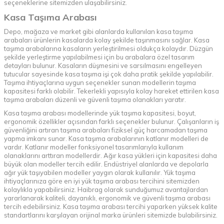
seçeneklerine sitemizden ulaşabilirsiniz.
Kasa Taşıma Arabası
Depo, mağaza ve market gibi alanlarda kullanılan kasa taşıma
arabaları ürünlerin kasalarda kolay şekilde taşınmasını sağlar. Kasa
taşıma arabalarına kasaların yerleştirilmesi oldukça kolaydır. Düzgün
şekilde yerleştirme yapılabilmesi için bu arabalara özel tasarım
detayları bulunur. Kasaların düşmesini ve sarsılmasını engelleyen
tutucular sayesinde kasa taşıma işi çok daha pratik şekilde yapılabilir.
Taşıma ihtiyaçlarına uygun seçenekler sunan modellerin taşıma
kapasitesi farklı olabilir. Tekerlekli yapısıyla kolay hareket ettirilen kasa
taşıma arabaları düzenli ve güvenli taşıma olanakları yaratır.
Kasa taşıma arabası modellerinde yük taşıma kapasitesi, boyut,
ergonomik özellikler açısından farklı seçenekler bulunur. Çalışanların iş
güvenliğini artıran taşıma arabaları fiziksel güç harcamadan taşıma
yapma imkanı sunar. Kasa taşıma arabalarının katlanır modelleri de
vardır. Katlanır modeller fonksiyonel tasarımlarıyla kullanım
olanaklarını arttıran modellerdir. Ağır kasa yükleri için kapasitesi daha
büyük olan modeller tercih edilir. Endüstriyel alanlarda ve depolarla
ağır yük taşıyabilen modeller yaygın olarak kullanılır. Yük taşıma
ihtiyaçlarınıza göre en iyi yük taşıma arabası tercihini sitemizden
kolaylıkla yapabilirsiniz. Haibrag olarak sunduğumuz avantajlardan
yararlanarak kaliteli, dayanıklı, ergonomik ve güvenli taşıma arabası
tercih edebilirsiniz. Kasa taşıma arabası tercihi yaparken yüksek kalite
standartlarını karşılayan orijinal marka ürünleri sitemizde bulabilirsiniz.