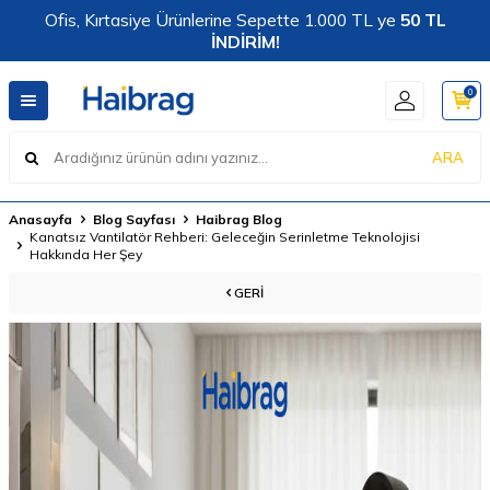
Ofis, Kırtasiye Ürünlerine Sepette 1.000 TL ye
50 TL
İNDİRİM!
0
ARA
Anasayfa
Blog Sayfası
Haibrag Blog
Kanatsız Vantilatör Rehberi: Geleceğin Serinletme Teknolojisi
Hakkında Her Şey
GERI