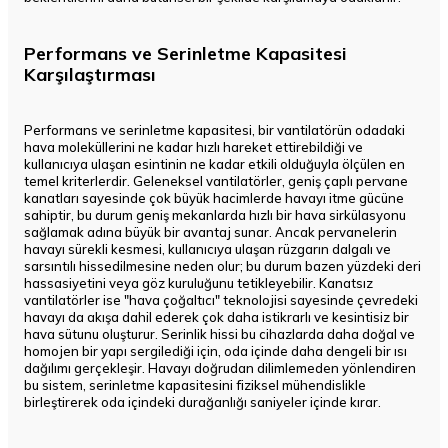
Performans ve Serinletme Kapasitesi
Karşılaştırması
Performans ve serinletme kapasitesi, bir vantilatörün odadaki
hava moleküllerini ne kadar hızlı hareket ettirebildiği ve
kullanıcıya ulaşan esintinin ne kadar etkili olduğuyla ölçülen en
temel kriterlerdir. Geleneksel vantilatörler, geniş çaplı pervane
kanatları sayesinde çok büyük hacimlerde havayı itme gücüne
sahiptir, bu durum geniş mekanlarda hızlı bir hava sirkülasyonu
sağlamak adına büyük bir avantaj sunar. Ancak pervanelerin
havayı sürekli kesmesi, kullanıcıya ulaşan rüzgarın dalgalı ve
sarsıntılı hissedilmesine neden olur; bu durum bazen yüzdeki deri
hassasiyetini veya göz kuruluğunu tetikleyebilir. Kanatsız
vantilatörler ise "hava çoğaltıcı" teknolojisi sayesinde çevredeki
havayı da akışa dahil ederek çok daha istikrarlı ve kesintisiz bir
hava sütunu oluşturur. Serinlik hissi bu cihazlarda daha doğal ve
homojen bir yapı sergilediği için, oda içinde daha dengeli bir ısı
dağılımı gerçekleşir. Havayı doğrudan dilimlemeden yönlendiren
bu sistem, serinletme kapasitesini fiziksel mühendislikle
birleştirerek oda içindeki durağanlığı saniyeler içinde kırar.