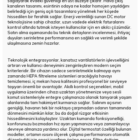
sağlayarak evdeki güvenliği en üst düzeye çıkarır. Hava çıkış
kanalının tasarımı, esintinin odaya ne kadar homojen yayıldığını
belirlediği için geniş açılı tasarımlara yönelmek her köşede
hissedilen bir ferahlık sağlar. Enerji verimliliği sunan DC motor
teknolojisine sahip cihazlar, uzun vadede elektrik faturalarını
kontrol altında tutmak isteyen kullanıcılar için en akılcı çözümdür.
Satın alma aşamasında bu teknik detayların incelenmesi, ihtiyaç
duyulan serinletme performansına en sağlıklı ve verimli şekilde
ulaşılmasına zemin hazırlar.
Teknolojik entegrasyonlar, kanatsız vantilatörlerin işlevselliğini
artıran ve kullanıcı deneyimini zenginleştiren modern seçim
kriterleridir. Bir cihazın sadece serinletmekle kalmayıp aynı
zamanda HEPA filtreleme sistemleri aracılığıyla havayı
temizlemesi, iç mekan hava kalitesini profesyonel bir seviyeye
taşıyan önemli bir avantajdır. Akıllı kontrol seçenekleri, mobil
uygulama üzerinden cihazı uzaktan yönetmenize veya sesli
komut sistemleriyle entegre çalışmanıza olanak tanıyarak yaşam
alanlarında tam hakimiyet kurmanızı sağlar. Salınım açısının
genişliği, havanın tek bir noktaya çarpmadan odanın tamamında
dönmesini mümkün kılar; bu da doğal rüzgar etkisinin
hissedilmesini kolaylaştırır. Uzaktan kumanda fonksiyonelliği,
konforunuzu bozmadan hız ayarı yapmanıza veya zamanlayıcıyı
devreye almanıza yardımcı olur. Dijital termostat özelliği bulunan
modeller, ortamın ısısını ölçerek çalışma performansını otomatik
düzenlediği için enerji israfının önüne geçer. Filtre değişim