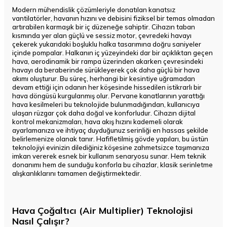
Modern mühendislik çözümleriyle donatılan kanatsız
vantilatörler, havanın hızını ve debisini fiziksel bir temas olmadan
artırabilen karmaşık bir iç düzeneğe sahiptir. Cihazın taban
kısmında yer alan güçlü ve sessiz motor, çevredeki havayı
çekerek yukarıdaki boşluklu halka tasarımına doğru saniyeler
içinde pompalar. Halkanın iç yüzeyindeki dar bir açıklıktan geçen
hava, aerodinamik bir rampa üzerinden akarken çevresindeki
havayı da beraberinde sürükleyerek çok daha güçlü bir hava
akımı oluşturur. Bu süreç, herhangi bir kesintiye uğramadan
devam ettiği için odanın her köşesinde hissedilen istikrarlı bir
hava döngüsü kurgulanmış olur. Pervane kanatlarının yarattığı
hava kesilmeleri bu teknolojide bulunmadığından, kullanıcıya
ulaşan rüzgar çok daha doğal ve konforludur. Cihazın dijital
kontrol mekanizmaları, hava akış hızını kademeli olarak
ayarlamanıza ve ihtiyaç duyduğunuz serinliği en hassas şekilde
belirlemenize olanak tanır. Hafifletilmiş gövde yapıları, bu üstün
teknolojiyi evinizin dilediğiniz köşesine zahmetsizce taşımanıza
imkan vererek esnek bir kullanım senaryosu sunar. Hem teknik
donanımı hem de sunduğu konforla bu cihazlar, klasik serinletme
alışkanlıklarını tamamen değiştirmektedir.
Hava Çoğaltıcı (Air Multiplier) Teknolojisi
Nasıl Çalışır?