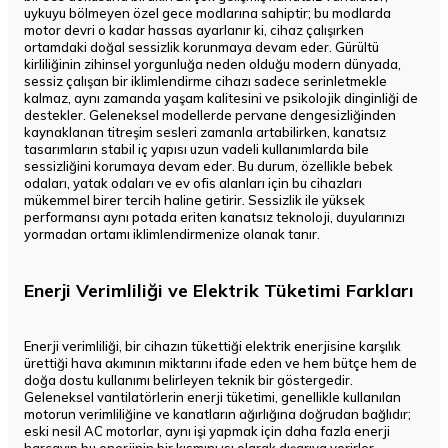
uykuyu bölmeyen özel gece modlarına sahiptir; bu modlarda
motor devri o kadar hassas ayarlanır ki, cihaz çalışırken
ortamdaki doğal sessizlik korunmaya devam eder. Gürültü
kirliliğinin zihinsel yorgunluğa neden olduğu modern dünyada,
sessiz çalışan bir iklimlendirme cihazı sadece serinletmekle
kalmaz, aynı zamanda yaşam kalitesini ve psikolojik dinginliği de
destekler. Geleneksel modellerde pervane dengesizliğinden
kaynaklanan titreşim sesleri zamanla artabilirken, kanatsız
tasarımların stabil iç yapısı uzun vadeli kullanımlarda bile
sessizliğini korumaya devam eder. Bu durum, özellikle bebek
odaları, yatak odaları ve ev ofis alanları için bu cihazları
mükemmel birer tercih haline getirir. Sessizlik ile yüksek
performansı aynı potada eriten kanatsız teknoloji, duyularınızı
yormadan ortamı iklimlendirmenize olanak tanır.
Enerji Verimliliği ve Elektrik Tüketimi Farkları
Enerji verimliliği, bir cihazın tükettiği elektrik enerjisine karşılık
ürettiği hava akımının miktarını ifade eden ve hem bütçe hem de
doğa dostu kullanımı belirleyen teknik bir göstergedir.
Geleneksel vantilatörlerin enerji tüketimi, genellikle kullanılan
motorun verimliliğine ve kanatların ağırlığına doğrudan bağlıdır;
eski nesil AC motorlar, aynı işi yapmak için daha fazla enerji