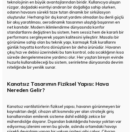
teknolojinin en büyük avantajlarından biridir. Kullanıcıya ulaşan
rüzgar, doğadaki esintiyi andıran bir doğallığa sahip olurken,
odanın havasını sürekli taze tutan dinamik bir sirkülasyon
oluşturulur. Herhangi bir dış kanat yardımı olmadan bu denli güçlü
bir akış yaratılması, aerodinamik tasarımın ulaştığı başarının en
net kanıtıdır. Modern iklimlendirme dünyasında konfor
standartlarını değiştiren bu sistem, hem sessiz hem de kararlı bir
performans sergileyerek yaşam kalitesini iyileştirir. Masalsı bir
görünüme sahip olan bu teknik yapı, karmaşık fizik kurallarını
günlük hayatta konfora dönüştüren bir deha ürünüdür. Havanın
çıkış hızı ve debisi üzerindeki bu tam kontrol, oda sıcaklığının kısa
sürede dengelenmesine yardımcı olur. Her yaştan bireyin evinde
huzurla kullanabileceği bu sistem, serinletme dünyasında devrim
niteliğinde bir yenilik sunar.
Kanatsız Tasarımın Fiziksel Yapısı: Hava
Nereden Gelir?
Kanatsız vantilatörlerin fiziksel yapısı, havanın görünmeyen bir
kaynaktan değil, cihazın alt kısmında yer alan stratejik giriş
kanallarından emilerek sisteme dahil edildiği zekice bir
mühendisliğe dayanır. Dışarıdan bakıldığında havayı yoktan var
ediyormuş izlenimi veren bu gövde, aslında ortamdaki havayı
sürekli devirdaim yapan bir vakum ünitesi gibi çalışır. Cihazın