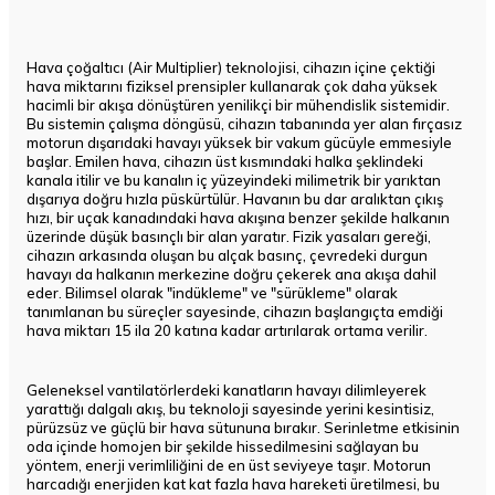
Hava çoğaltıcı (Air Multiplier) teknolojisi, cihazın içine çektiği
hava miktarını fiziksel prensipler kullanarak çok daha yüksek
hacimli bir akışa dönüştüren yenilikçi bir mühendislik sistemidir.
Bu sistemin çalışma döngüsü, cihazın tabanında yer alan fırçasız
motorun dışarıdaki havayı yüksek bir vakum gücüyle emmesiyle
başlar. Emilen hava, cihazın üst kısmındaki halka şeklindeki
kanala itilir ve bu kanalın iç yüzeyindeki milimetrik bir yarıktan
dışarıya doğru hızla püskürtülür. Havanın bu dar aralıktan çıkış
hızı, bir uçak kanadındaki hava akışına benzer şekilde halkanın
üzerinde düşük basınçlı bir alan yaratır. Fizik yasaları gereği,
cihazın arkasında oluşan bu alçak basınç, çevredeki durgun
havayı da halkanın merkezine doğru çekerek ana akışa dahil
eder. Bilimsel olarak "indükleme" ve "sürükleme" olarak
tanımlanan bu süreçler sayesinde, cihazın başlangıçta emdiği
hava miktarı 15 ila 20 katına kadar artırılarak ortama verilir.
Geleneksel vantilatörlerdeki kanatların havayı dilimleyerek
yarattığı dalgalı akış, bu teknoloji sayesinde yerini kesintisiz,
pürüzsüz ve güçlü bir hava sütununa bırakır. Serinletme etkisinin
oda içinde homojen bir şekilde hissedilmesini sağlayan bu
yöntem, enerji verimliliğini de en üst seviyeye taşır. Motorun
harcadığı enerjiden kat kat fazla hava hareketi üretilmesi, bu