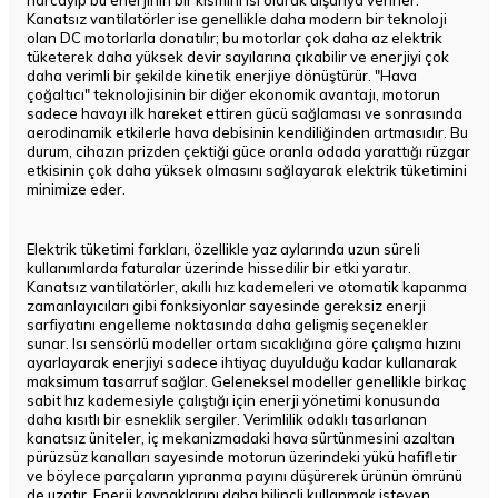
harcayıp bu enerjinin bir kısmını ısı olarak dışarıya verirler.
Kanatsız vantilatörler ise genellikle daha modern bir teknoloji
olan DC motorlarla donatılır; bu motorlar çok daha az elektrik
tüketerek daha yüksek devir sayılarına çıkabilir ve enerjiyi çok
daha verimli bir şekilde kinetik enerjiye dönüştürür. "Hava
çoğaltıcı" teknolojisinin bir diğer ekonomik avantajı, motorun
sadece havayı ilk hareket ettiren gücü sağlaması ve sonrasında
aerodinamik etkilerle hava debisinin kendiliğinden artmasıdır. Bu
durum, cihazın prizden çektiği güce oranla odada yarattığı rüzgar
etkisinin çok daha yüksek olmasını sağlayarak elektrik tüketimini
minimize eder.
Elektrik tüketimi farkları, özellikle yaz aylarında uzun süreli
kullanımlarda faturalar üzerinde hissedilir bir etki yaratır.
Kanatsız vantilatörler, akıllı hız kademeleri ve otomatik kapanma
zamanlayıcıları gibi fonksiyonlar sayesinde gereksiz enerji
sarfiyatını engelleme noktasında daha gelişmiş seçenekler
sunar. Isı sensörlü modeller ortam sıcaklığına göre çalışma hızını
ayarlayarak enerjiyi sadece ihtiyaç duyulduğu kadar kullanarak
maksimum tasarruf sağlar. Geleneksel modeller genellikle birkaç
sabit hız kademesiyle çalıştığı için enerji yönetimi konusunda
daha kısıtlı bir esneklik sergiler. Verimlilik odaklı tasarlanan
kanatsız üniteler, iç mekanizmadaki hava sürtünmesini azaltan
pürüzsüz kanalları sayesinde motorun üzerindeki yükü hafifletir
ve böylece parçaların yıpranma payını düşürerek ürünün ömrünü
de uzatır. Enerji kaynaklarını daha bilinçli kullanmak isteyen