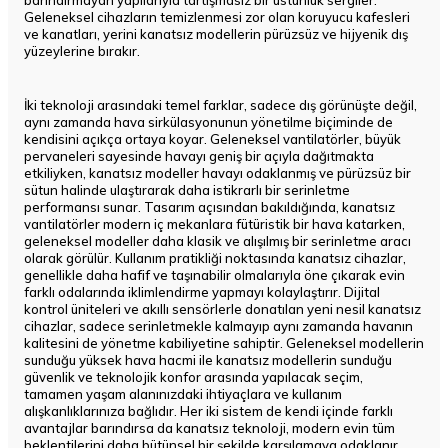
barındırmayan yapılarıyla tartışmasız bir üstünlük sergiler.
Geleneksel cihazların temizlenmesi zor olan koruyucu kafesleri
ve kanatları, yerini kanatsız modellerin pürüzsüz ve hijyenik dış
yüzeylerine bırakır.
İki teknoloji arasındaki temel farklar, sadece dış görünüşte değil,
aynı zamanda hava sirkülasyonunun yönetilme biçiminde de
kendisini açıkça ortaya koyar. Geleneksel vantilatörler, büyük
pervaneleri sayesinde havayı geniş bir açıyla dağıtmakta
etkiliyken, kanatsız modeller havayı odaklanmış ve pürüzsüz bir
sütun halinde ulaştırarak daha istikrarlı bir serinletme
performansı sunar. Tasarım açısından bakıldığında, kanatsız
vantilatörler modern iç mekanlara fütüristik bir hava katarken,
geleneksel modeller daha klasik ve alışılmış bir serinletme aracı
olarak görülür. Kullanım pratikliği noktasında kanatsız cihazlar,
genellikle daha hafif ve taşınabilir olmalarıyla öne çıkarak evin
farklı odalarında iklimlendirme yapmayı kolaylaştırır. Dijital
kontrol üniteleri ve akıllı sensörlerle donatılan yeni nesil kanatsız
cihazlar, sadece serinletmekle kalmayıp aynı zamanda havanın
kalitesini de yönetme kabiliyetine sahiptir. Geleneksel modellerin
sunduğu yüksek hava hacmi ile kanatsız modellerin sunduğu
güvenlik ve teknolojik konfor arasında yapılacak seçim,
tamamen yaşam alanınızdaki ihtiyaçlara ve kullanım
alışkanlıklarınıza bağlıdır. Her iki sistem de kendi içinde farklı
avantajlar barındırsa da kanatsız teknoloji, modern evin tüm
beklentilerini daha bütünsel bir şekilde karşılamaya odaklanır.