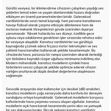
Gürültü seviyesi, bir iklimlendirme cihazının çalışırken yaydığı ses
şiddetini temsil eden ve yaşam alanlarındaki huzuru doğrudan
etkileyen en önemli parametrelerden biridir. Geleneksel
vantilatörlerde sesin temel kaynağı, hem pervane kanatlarının
havayı fiziksel olarak çarpma etkisiyle dilimlemesi hem de
motorun mekanik titreşimlerinin gövde üzerinden dışarıya
yansımasıdır. Yüksek hızlarda bu ses düzeyi, özellikle gece
uykusu veya odaklanma gerektiren işler sırasında rahatsız edici
bir seviyeye ulaşabilir. Kanatsız vantilatörler ise gürültüyü
kaynağında çözmek adına fırçasız motor teknolojileri ve ses
yalıtımlı hava kanalları kullanacak şekilde tasarlanmıştır. Bu
cihazlarda hava, pürüzsüz bir rampa üzerinden akarak ilerlediği
için türbülans kaynaklı rüzgar uğultusu minimuma indirilmiş olur.
Modern mühendislik, kanatsız modellerin içindeki hava
türbinlerini sessiz çalışacak şekilde optimize ederek cihazın
varlığını unutturacak düşük desibel değerlerine ulaşılmasını
sağlamıştır.
Sessizlik arayışında olan kullanıcılar için desibel (dB) analizleri,
kanatsız modellerin çoğu senaryoda daha konforlu bir deneyim
sunduğunu ortaya koymaktadır. Geleneksel modellerin koruyucu
kafeslerinde hava çarpması sonucu oluşan uğultular, kanatsız
modellerin açık hava kanalı tasarımında yerini akıcı ve yumuşak
bir ses dokusuna bırakır. Birçok gelişmiş kanatsız vantilatör,