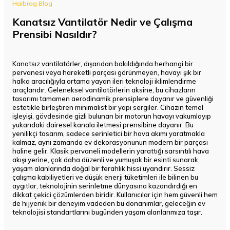
Haibrag Blog
Kanatsız Vantilatör Nedir ve Çalışma
Prensibi Nasıldır?
Kanatsız vantilatörler, dışarıdan bakıldığında herhangi bir
pervanesi veya hareketli parçası görünmeyen, havayı şık bir
halka aracılığıyla ortama yayan ileri teknoloji iklimlendirme
araçlarıdır. Geleneksel vantilatörlerin aksine, bu cihazların
tasarımı tamamen aerodinamik prensiplere dayanır ve güvenliği
estetikle birleştiren minimalist bir yapı sergiler. Cihazın temel
işleyişi, gövdesinde gizli bulunan bir motorun havayı vakumlayıp
yukarıdaki dairesel kanala iletmesi prensibine dayanır. Bu
yenilikçi tasarım, sadece serinletici bir hava akımı yaratmakla
kalmaz, aynı zamanda ev dekorasyonunun modern bir parçası
haline gelir. Klasik pervaneli modellerin yarattığı sarsıntılı hava
akışı yerine, çok daha düzenli ve yumuşak bir esinti sunarak
yaşam alanlarında doğal bir ferahlık hissi uyandırır. Sessiz
çalışma kabiliyetleri ve düşük enerji tüketimleri ile bilinen bu
aygıtlar, teknolojinin serinletme dünyasına kazandırdığı en
dikkat çekici çözümlerden biridir. Kullanıcılar için hem güvenli hem
de hijyenik bir deneyim vadeden bu donanımlar, geleceğin ev
teknolojisi standartlarını bugünden yaşam alanlarımıza taşır.