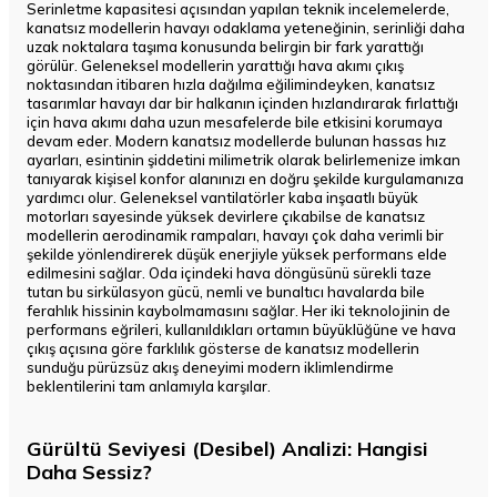
Serinletme kapasitesi açısından yapılan teknik incelemelerde,
kanatsız modellerin havayı odaklama yeteneğinin, serinliği daha
uzak noktalara taşıma konusunda belirgin bir fark yarattığı
görülür. Geleneksel modellerin yarattığı hava akımı çıkış
noktasından itibaren hızla dağılma eğilimindeyken, kanatsız
tasarımlar havayı dar bir halkanın içinden hızlandırarak fırlattığı
için hava akımı daha uzun mesafelerde bile etkisini korumaya
devam eder. Modern kanatsız modellerde bulunan hassas hız
ayarları, esintinin şiddetini milimetrik olarak belirlemenize imkan
tanıyarak kişisel konfor alanınızı en doğru şekilde kurgulamanıza
yardımcı olur. Geleneksel vantilatörler kaba inşaatlı büyük
motorları sayesinde yüksek devirlere çıkabilse de kanatsız
modellerin aerodinamik rampaları, havayı çok daha verimli bir
şekilde yönlendirerek düşük enerjiyle yüksek performans elde
edilmesini sağlar. Oda içindeki hava döngüsünü sürekli taze
tutan bu sirkülasyon gücü, nemli ve bunaltıcı havalarda bile
ferahlık hissinin kaybolmamasını sağlar. Her iki teknolojinin de
performans eğrileri, kullanıldıkları ortamın büyüklüğüne ve hava
çıkış açısına göre farklılık gösterse de kanatsız modellerin
sunduğu pürüzsüz akış deneyimi modern iklimlendirme
beklentilerini tam anlamıyla karşılar.
Gürültü Seviyesi (Desibel) Analizi: Hangisi
Daha Sessiz?