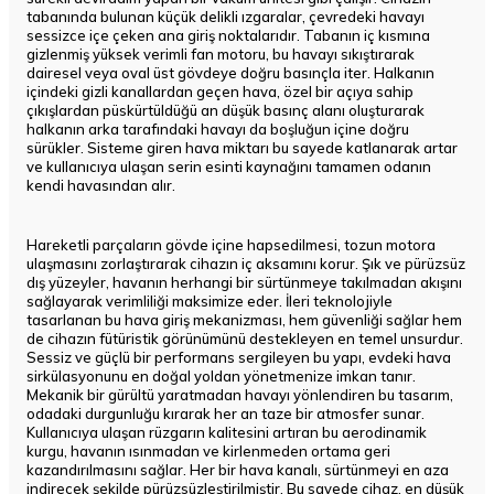
tabanında bulunan küçük delikli ızgaralar, çevredeki havayı
sessizce içe çeken ana giriş noktalarıdır. Tabanın iç kısmına
gizlenmiş yüksek verimli fan motoru, bu havayı sıkıştırarak
dairesel veya oval üst gövdeye doğru basınçla iter. Halkanın
içindeki gizli kanallardan geçen hava, özel bir açıya sahip
çıkışlardan püskürtüldüğü an düşük basınç alanı oluşturarak
halkanın arka tarafındaki havayı da boşluğun içine doğru
sürükler. Sisteme giren hava miktarı bu sayede katlanarak artar
ve kullanıcıya ulaşan serin esinti kaynağını tamamen odanın
kendi havasından alır.
Hareketli parçaların gövde içine hapsedilmesi, tozun motora
ulaşmasını zorlaştırarak cihazın iç aksamını korur. Şık ve pürüzsüz
dış yüzeyler, havanın herhangi bir sürtünmeye takılmadan akışını
sağlayarak verimliliği maksimize eder. İleri teknolojiyle
tasarlanan bu hava giriş mekanizması, hem güvenliği sağlar hem
de cihazın fütüristik görünümünü destekleyen en temel unsurdur.
Sessiz ve güçlü bir performans sergileyen bu yapı, evdeki hava
sirkülasyonunu en doğal yoldan yönetmenize imkan tanır.
Mekanik bir gürültü yaratmadan havayı yönlendiren bu tasarım,
odadaki durgunluğu kırarak her an taze bir atmosfer sunar.
Kullanıcıya ulaşan rüzgarın kalitesini artıran bu aerodinamik
kurgu, havanın ısınmadan ve kirlenmeden ortama geri
kazandırılmasını sağlar. Her bir hava kanalı, sürtünmeyi en aza
indirecek şekilde pürüzsüzleştirilmiştir. Bu sayede cihaz, en düşük